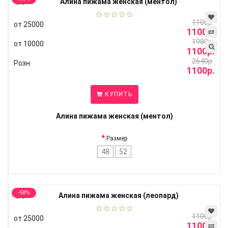
1100р.
от 25000
1100р.
1980р.
от 10000
1100р.
2640р.
Розн
1100р.
КУПИТЬ
Алина пижама женская (ментол)
Размер
48
52
-58%
1100р.
от 25000
1100р.