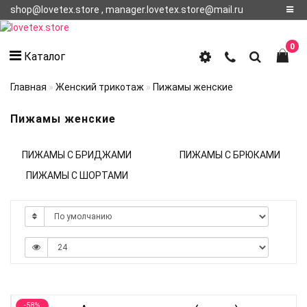
shop@lovetex.store , manager.lovetex.store@mail.ru
Регистрация
0
Каталог
Авторизация
Главная
Женский трикотаж
Пижамы женские
О НАС
Пижамы женские
КОНТАКТЫ
ПИЖАМЫ С БРИДЖАМИ
ПИЖАМЫ С БРЮКАМИ
О
ДОСТАВКЕ
ПИЖАМЫ С ШОРТАМИ
-58%