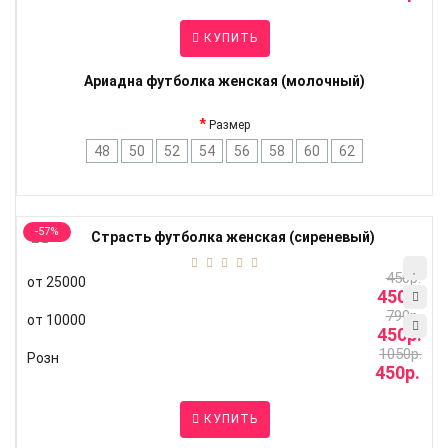
КУПИТЬ
Ариадна футболка женская (молочный)
Размер
48
50
52
54
56
58
60
62
-57%
450р.
от 25000
450р.
790р.
от 10000
450р.
1050р.
Розн
450р.
КУПИТЬ