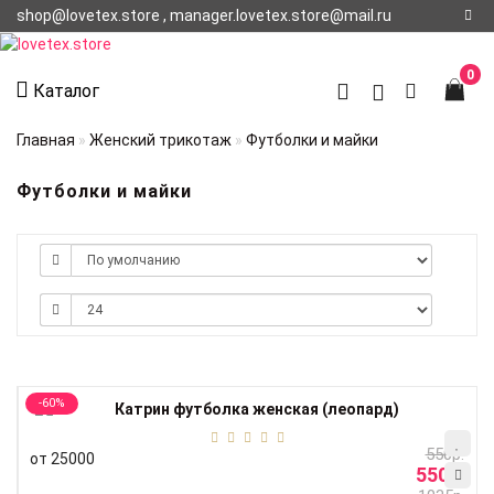
shop@lovetex.store , manager.lovetex.store@mail.ru
Регистрация
0
Каталог
Авторизация
Главная
Женский трикотаж
Футболки и майки
О НАС
Футболки и майки
КОНТАКТЫ
О
ДОСТАВКЕ
-60%
550р.
от 25000
550р.