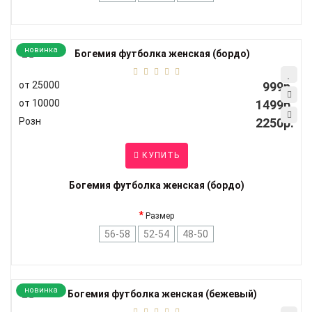
новинка
от 25000
999р.
от 10000
1499р.
Розн
2250р.
КУПИТЬ
Богемия футболка женская (бордо)
Размер
56-58
52-54
48-50
новинка