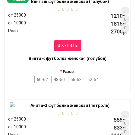
от 25000
1210р.
от 10000
1815р.
Розн
2700р.
КУПИТЬ
Винтаж футболка женская (голубой)
Размер
60-62
48-50
56-58
52-54
от 25000
555р.
от 10000
833р.
Розн