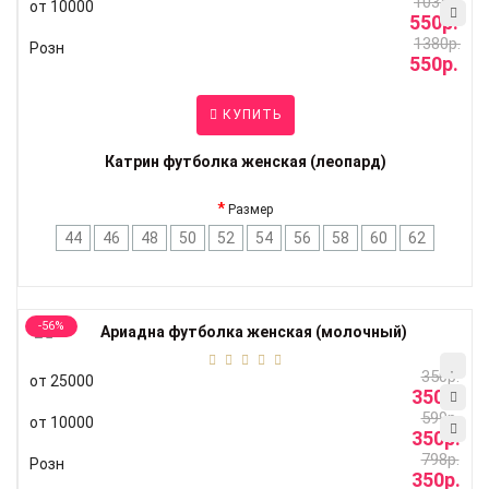
1035р.
от 10000
550р.
1380р.
Розн
550р.
КУПИТЬ
Катрин футболка женская (леопард)
Размер
44
46
48
50
52
54
56
58
60
62
-56%
350р.
от 25000
350р.
599р.
от 10000
350р.
798р.
Розн
350р.