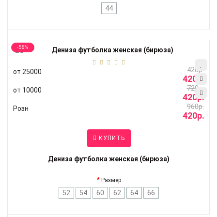
44
-56%
420р.
от 25000
420р.
720р.
от 10000
420р.
960р.
Розн
420р.
КУПИТЬ
Дениза футболка женская (бирюза)
Размер
52
54
60
62
64
66