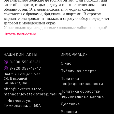
организациям женские футболки оптом. Они подходят для
занятий спортом, отдыха, досуга и выполнения домашних
обязанностей. Эта незамысловатая и модная одежда
сочетается с брюками, бриджами и шортами. В строгом
варианте она дополнит пиджак и строгую юбку, подчеркнет
деловой и молодежный образ.
У нас можно купить дешевые хлопковые майки на каждый
день. Эти трикотажные изделия с плотной структурой после
Читать полностью
стирок сохраняют форму. Их особенности:
комфортные фасоны;
высокая эластичность;
интересные цветовые комбинации;
НАШИ КОНТАКТЫ
ИНФОРМАЦИЯ
нешаблонный дизайн;
легкая текстура.
8-800-550-06-61
О нас
Футболки от производителя – это низкие цены, гарантия
8-920-358-43-47
Публичная оферта
качества и безопасности товара. При их пошиве
Пн-Пт. с 8-00 до 17-00
использовано тонкое трикотажное хлопковое волокно. В
Политика
Сб. Выходной
отдельных моделях такой состав дополнен синтетическими
Вс. Выходной
конфиденциальности
нитями, не дающими готовому изделию сминаться и терять
shop@lovetex.store ,
форму. В любом исполнении такие футболки смотрятся
Политика обработки
легко и не требуют доработки. Убедитесь сами!
manager.lovetex.store@mail.ru
персональных данных
г. Иваново, ул.
Доставка
Тимирязева, д. 60А
Условия