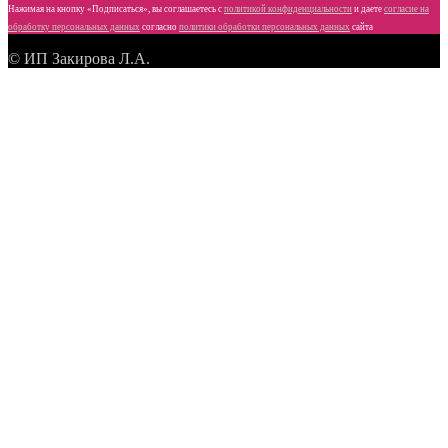
Нажимая на кнопку «Подписаться», вы соглашаетесь с
политикой конфиденциальности
и даете
согласие
на
обработку персональных данных
согласно
политики обработки персональных данных
сайта
© ИП Закирова Л.А.