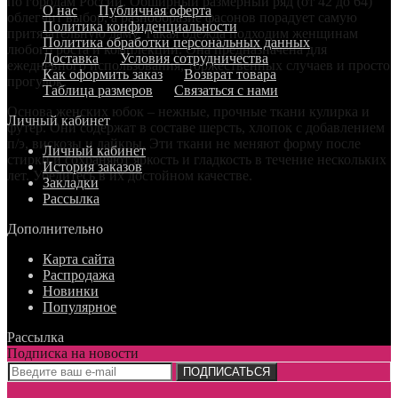
по городам России. Обширный размерный ряд (от 42 до 64)
О нас
Публичная оферта
облегчит выбор, а разнообразие фасонов порадует самую
Политика конфиденциальности
притязательную даму. Такая одежда подходим женщинам
Политика обработки персональных данных
любого роста и комплекции. Она предназначена для
Доставка
Условия сотрудничества
ежедневного использования, торжественных случаев и просто
Как оформить заказ
Возврат товара
прогулок.
Таблица размеров
Связаться с нами
Основа женских юбок – нежные, прочные ткани кулирка и
Личный кабинет
футер. Они содержат в составе шерсть, хлопок с добавлением
п/э, вискозы и лайкры. Эти ткани не меняют форму после
Личный кабинет
стирки и сохраняют яркость и гладкость в течение нескольких
История заказов
лет. Убедитесь в их достойном качестве.
Закладки
Рассылка
Дополнительно
Карта сайта
Распродажа
Новинки
Популярное
Рассылка
Подписка на новости
ПОДПИСАТЬСЯ