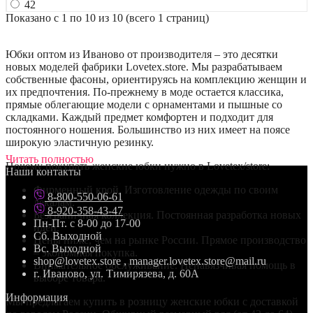
42
Показано с 1 по 10 из 10 (всего 1 страниц)
Юбки оптом из Иваново от производителя – это десятки
новых моделей фабрики Lovetex.store. Мы разрабатываем
собственные фасоны, ориентируясь на комплекцию женщин и
их предпочтения. По-прежнему в моде остается классика,
прямые облегающие модели с орнаментами и пышные со
складками. Каждый предмет комфортен и подходит для
постоянного ношения. Большинство из них имеет на поясе
широкую эластичную резинку.
Читать полностью
Почему покупать женские юбки нужно в Lovetex/store:
Наши контакты
Фирменный крой. Изготовление одежды по своим
8-800-550-06-61
лекалам.
8-920-358-43-47
Безграничная коллекция. Постоянная разработка новых
Пн-Пт. с 8-00 до 17-00
идей.
Сб. Выходной
Цены ниже, чем на рынке России. Прямое производство
Вс. Выходной
– экономная покупка.
shop@lovetex.store , manager.lovetex.store@mail.ru
Внимательное обслуживание. Ненавязчивая помощь в
г. Иваново, ул. Тимирязева, д. 60А
выборе товара.
Информация
Мы предлагаем купить в розницу женские юбки с доставкой