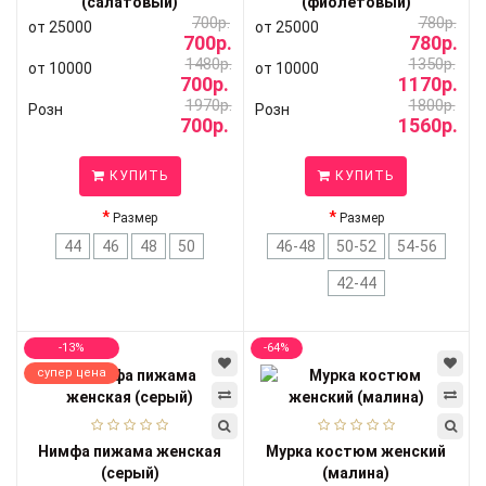
(салатовый)
(фиолетовый)
700р.
780р.
от 25000
от 25000
700р.
780р.
1480р.
1350р.
от 10000
от 10000
700р.
1170р.
1970р.
1800р.
Розн
Розн
700р.
1560р.
КУПИТЬ
КУПИТЬ
Размер
Размер
44
46
48
50
46-48
50-52
54-56
42-44
-13%
-64%
супер цена
Нимфа пижама женская
Мурка костюм женский
(серый)
(малина)