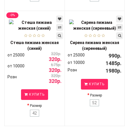
-0%
Стеша пижама женская
Сирена пижама женская
(синий)
(сиреневый)
320р.
от 25000
от 25000
990р.
320р.
от 10000
1485р.
675р.
от 10000
320р.
Розн
1980р.
320р.
Розн
320р.
КУПИТЬ
КУПИТЬ
Размер
52
Размер
42