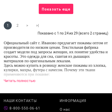
Показать еще
1
2
>
>|
Показано с 1 по 24 из 29 (всего 2 страниц)
Официальный сайт г. Иваново предлагает пижамы оптом от
производителя по низким ценам. Текстильная фабрика
создает модели под запросы женщин, их понятие удобства и
красоты. Это одежда для сна, сшитая из дышащих
материалов по оригинальным лекалам.
Здесь можно купить в розницу женские пижамы из хлопка,
кулирки, махры, футера с начесом. Почему эти ткани
применяются при пошиве:
отводят влагу;
Читать полностью
стимулируют воздухообмен;
создают приятные тактильные ощущения;
долго носятся с сохранением потребительских
свойств;
НАШИ КОНТАКТЫ
ИНФОРМАЦИЯ
х
орошо садятся по фигуре.
Наши пижамы – это модели с шортами, бриджами и
8-800-550-06-61
О нас