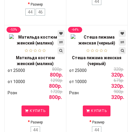
44
Размер
44
46
-53%
-64%
Матильда костюм
Стеша пижама женская
женский (малина)
(черный)
800р.
320р.
от 25000
от 25000
800р.
320р.
1290р.
675р.
от 10000
от 10000
800р.
320р.
1720р.
900р.
Розн
Розн
800р.
320р.
КУПИТЬ
КУПИТЬ
Размер
Размер
44
44