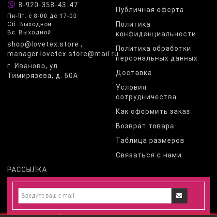
брюками в отделке яркими принтами, цветной строчкой
8-920-358-43-47
Публичная оферта
или вставками из другой ткани. Главный акцент в них
Пн-Пт. с 8-00 до 17-00
сделан на простоте кроя. Вырез лодочкой, свободные рукава
Политика
Сб. Выходной
и отсутствие стягивающих деталей, умеренные цены на всю
Вс. Выходной
конфиденциальности
продукцию – повод приобрести ее у нас. Эта одежда
shop@lovetex.store ,
подходит для межсезонья, жарких летних ночей и холодных
Политика обработки
вечеров.
manager.lovetex.store@mail.ru
персональных данных
Выбирайте пижаму прямо сейчас – доставим быстро в
г. Иваново, ул.
любой уголок России.
Доставка
Тимирязева, д. 60А
Условия
сотрудничества
Как оформить заказ
Возврат товара
Таблица размеров
Связаться с нами
РАССЫЛКА
Нажимая на кнопку «Подписаться», вы соглашаетесь с
политикой