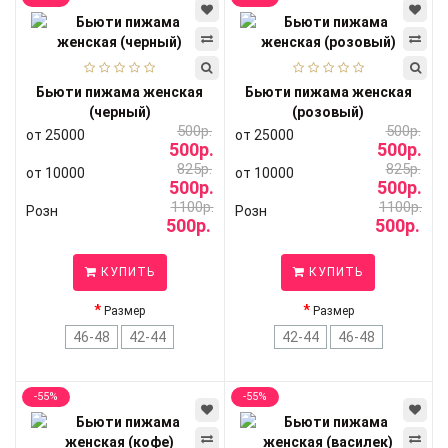
Бьюти пижама женская
Бьюти пижама женская
(черный)
(розовый)
500р.
500р.
от 25000
от 25000
500р.
500р.
825р.
825р.
от 10000
от 10000
500р.
500р.
1100р.
1100р.
Розн
Розн
500р.
500р.
КУПИТЬ
КУПИТЬ
Размер
Размер
46-48
42-44
42-44
46-48
-55%
-55%