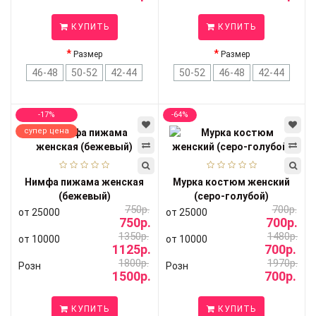
КУПИТЬ
КУПИТЬ
Размер
Размер
46-48
50-52
42-44
50-52
46-48
42-44
-17%
-64%
супер цена
Нимфа пижама женская
Мурка костюм женский
(бежевый)
(серо-голубой)
750р.
700р.
от 25000
от 25000
750р.
700р.
1350р.
1480р.
от 10000
от 10000
1125р.
700р.
1800р.
1970р.
Розн
Розн
1500р.
700р.
КУПИТЬ
КУПИТЬ