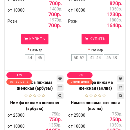
700р.
820р.
1480р.
1350р.
от 10000
от 10000
700р.
1230р.
1970р.
1800р.
Розн
Розн
700р.
1640р.
КУПИТЬ
КУПИТЬ
Размер
Размер
44
46
50-52
42-44
46-48
-17%
-17%
супер цена
супер цена
Нимфа пижама женская
Нимфа пижама женская
(арбузы)
(волна)
750р.
750р.
от 25000
от 25000
750р.
750р.
1350р.
1350р.
от 10000
от 10000