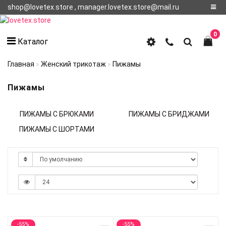
shop@lovetex.store , manager.lovetex.store@mail.ru
Регистрация
0
Каталог
Авторизация
Главная
Женский трикотаж
Пижамы
О НАС
Пижамы
КОНТАКТЫ
ПИЖАМЫ С БРЮКАМИ
ПИЖАМЫ С БРИДЖАМИ
О
ДОСТАВКЕ
ПИЖАМЫ С ШОРТАМИ
-55%
-55%