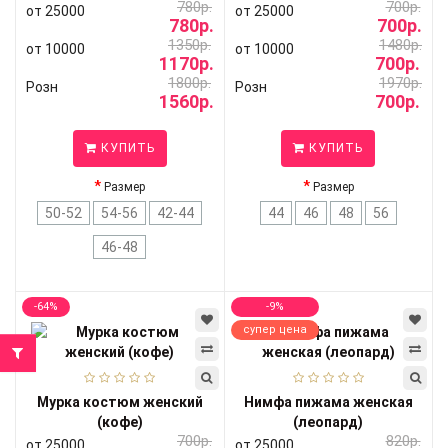
780р.
700р.
от 25000
от 25000
780р.
700р.
1350р.
1480р.
от 10000
от 10000
1170р.
700р.
1800р.
1970р.
Розн
Розн
1560р.
700р.
КУПИТЬ
КУПИТЬ
Размер
Размер
50-52
54-56
42-44
44
46
48
56
46-48
-64%
-9%
супер цена
Мурка костюм женский
Нимфа пижама женская
(кофе)
(леопард)
700р.
820р.
от 25000
от 25000