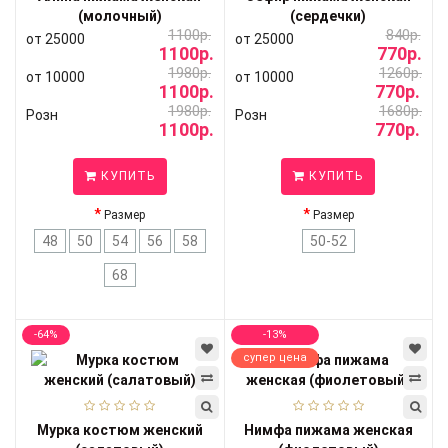
(молочный)
(сердечки)
1100р.
840р.
от 25000
от 25000
1100р.
770р.
1980р.
1260р.
от 10000
от 10000
1100р.
770р.
1980р.
1680р.
Розн
Розн
1100р.
770р.
КУПИТЬ
КУПИТЬ
Размер
Размер
48
50
54
56
58
50-52
68
-64%
-13%
супер цена
Мурка костюм женский
Нимфа пижама женская