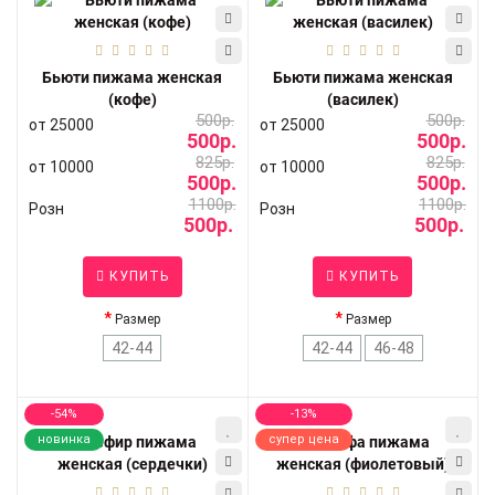
Бьюти пижама женская
Бьюти пижама женская
(кофе)
(василек)
500р.
500р.
от 25000
от 25000
500р.
500р.
825р.
825р.
от 10000
от 10000
500р.
500р.
1100р.
1100р.
Розн
Розн
500р.
500р.
КУПИТЬ
КУПИТЬ
Размер
Размер
42-44
42-44
46-48
-54%
-13%
новинка
супер цена