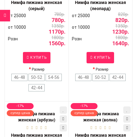
Нимфа пижама женская
Нимфа пижама женская
(серый)
(леопард)
780р.
820р.
от 25000
от 25000
780р.
820р.
1350р.
1350р.
от 10000
от 10000
1170р.
1230р.
1800р.
1800р.
Розн
Розн
1560р.
1640р.
КУПИТЬ
КУПИТЬ
Размер
Размер
46-48
50-52
54-56
46-48
50-52
42-44
42-44
-17%
-17%
супер цена
супер цена
Нимфа пижама женская
Нимфа пижама женская