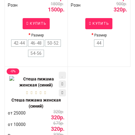
1800р.
900р.
Розн
Розн
1500р.
320р.
КУПИТЬ
КУПИТЬ
Размер
Размер
42-44
46-48
50-52
44
54-56
-0%
Стеша пижама женская
(синий)
320р.
от 25000
320р.
675р.
от 10000
320р.
320р.