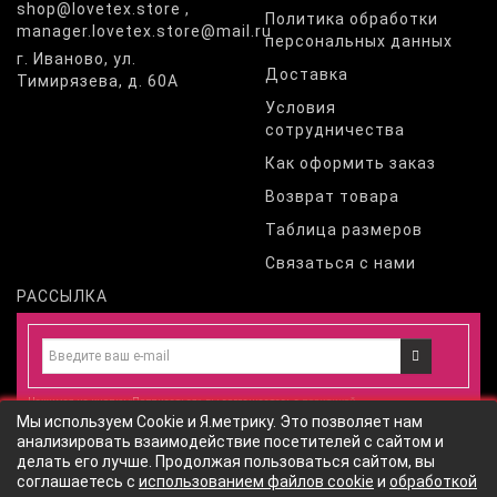
shop@lovetex.store ,
Политика обработки
manager.lovetex.store@mail.ru
персональных данных
г. Иваново, ул.
Доставка
Тимирязева, д. 60А
Условия
сотрудничества
Как оформить заказ
Возврат товара
Таблица размеров
Связаться с нами
РАССЫЛКА
Нажимая на кнопку «Подписаться», вы соглашаетесь с
политикой
Мы используем Cookie и Я.метрику. Это позволяет нам
конфиденциальности
и даете
согласие
на обработку персональных
анализировать взаимодействие посетителей с сайтом и
данных
согласно
политики обработки персональных данных
сайта
делать его лучше. Продолжая пользоваться сайтом, вы
соглашаетесь с
использованием файлов cookie
и
обработкой