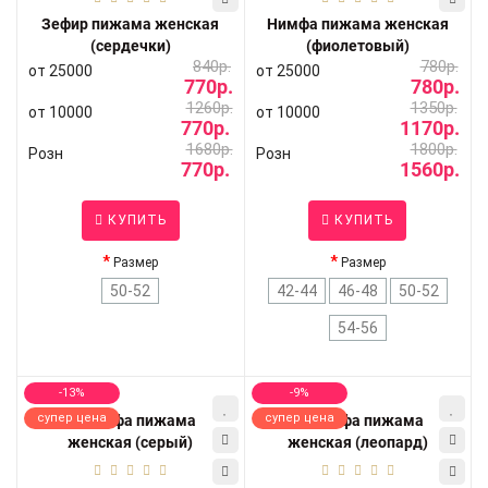
Зефир пижама женская
Нимфа пижама женская
(сердечки)
(фиолетовый)
840р.
780р.
от 25000
от 25000
770р.
780р.
1260р.
1350р.
от 10000
от 10000
770р.
1170р.
1680р.
1800р.
Розн
Розн
770р.
1560р.
КУПИТЬ
КУПИТЬ
Размер
Размер
50-52
42-44
46-48
50-52
54-56
-13%
-9%
супер цена
супер цена