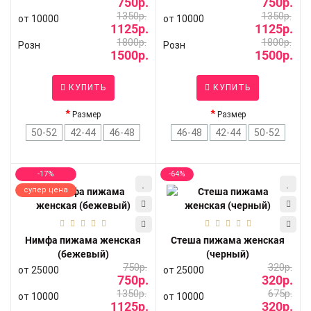
750р.
750р.
1350р.
1350р.
от 10000
от 10000
1125р.
1125р.
1800р.
1800р.
Розн
Розн
1500р.
1500р.
КУПИТЬ
КУПИТЬ
Размер
Размер
50-52
42-44
46-48
46-48
42-44
50-52
-17%
-64%
супер цена
Нимфа пижама женская
Стеша пижама женская
(бежевый)
(черный)
750р.
320р.
от 25000
от 25000
750р.
320р.
1350р.
675р.
от 10000
от 10000
1125р.
320р.