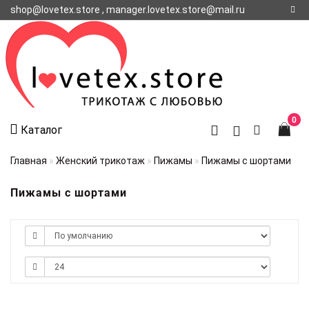
shop@lovetex.store , manager.lovetex.store@mail.ru
Регистрация
Авторизация
О НАС
0
Каталог
КОНТАКТЫ
О
Главная
Женский трикотаж
Пижамы
Пижамы с шортами
ДОСТАВКЕ
Пижамы с шортами