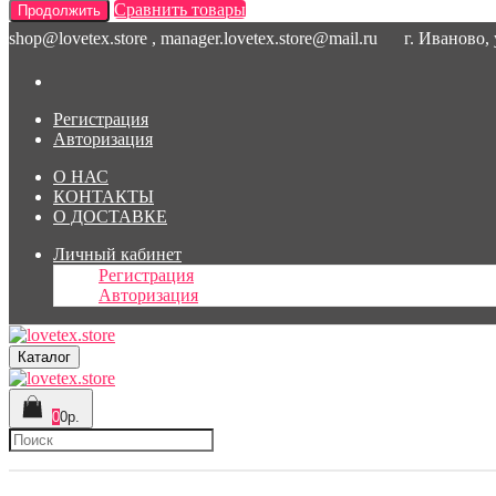
Сравнить товары
Продолжить
shop@lovetex.store , manager.lovetex.store@mail.ru
г. Иваново,
Регистрация
Авторизация
О НАС
КОНТАКТЫ
О ДОСТАВКЕ
Личный кабинет
Регистрация
Авторизация
Каталог
0
0р.