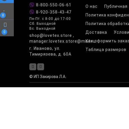
8-800-550-06-61
О нас
Публичная
8-920-358-43-47
Политика конфиде
0
Пн-Пт. с 8-00 до 17-00
Политика обработк
Сб. Выходной
Вс. Выходной
0
Доставка
Услови
shop@lovetex.store ,
Как оформить зака
manager.lovetex.store@mail.ru
г. Иваново, ул.
Таблица размеров
Тимирязева, д. 60А
© ИП Закирова Л.А.