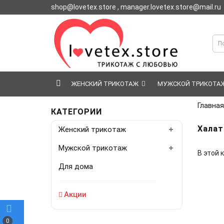
shop@lovetex.store , manager.lovetex.store@mail.ru
ЖЕНСКИЙ ТРИКОТАЖ
МУЖСКОЙ ТРИКОТА
Главная
КАТЕГОРИИ
Хала
Женский трикотаж
Мужской трикотаж
В этой 
Для дома
Акции
0