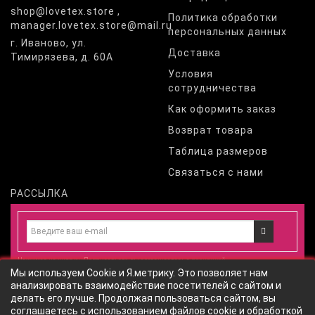
shop@lovetex.store ,
Политика обработки
manager.lovetex.store@mail.ru
персональных данных
г. Иваново, ул.
Доставка
Тимирязева, д. 60А
Условия
сотрудничества
Как оформить заказ
Возврат товара
Таблица размеров
Связаться с нами
РАССЫЛКА
Нажимая на кнопку «Подписаться», вы соглашаетесь с
политикой
Мы используем Cookie и Я.метрику. Это позволяет нам
конфиденциальности
и даете
согласие
на обработку персональных
анализировать взаимодействие посетителей с сайтом и
данных
согласно
политики обработки персональных данных
сайта
делать его лучше. Продолжая пользоваться сайтом, вы
соглашаетесь с
использованием файлов cookie
и
обработкой