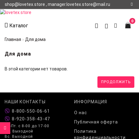
shop@lovetex.store , manager.lovetex.store@mail.ru
Регистрация
0
Каталог
Авторизация
Главная
Для дома
О НАС
Для дома
КОНТАКТЫ
В этой категории нет товаров.
О
ДОСТАВКЕ
ПРОДОЛЖИТЬ
НАШИ КОНТАКТЫ
ИНФОРМАЦИЯ
8-800-550-06-61
О нас
8-920-358-43-47
Публичная оферта
Пн-Пт. с 8-00 до 17-00
Политика
Сб. Выходной
Вс. Выходной
конфиденциальности