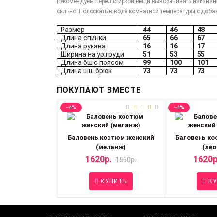
Рекомендуем перед стиркой вещи выворачивать наизнанк
сильно. Полоскать в воде комнатной температуры с добав
Размер
44
46
48
Длина спинки
65
66
67
Длина рукава
16
16
17
Ширина на ур.груди
51
53
55
Длина бш с поясом
99
100
101
Длина шш брюк
73
73
73
ПОКУПАЮТ ВМЕСТЕ
--4%
--4%
Баловень костюм женский
Баловень ко
(меланж)
(лео
1620р.
1620р
1560р.
КУПИТЬ
КУ