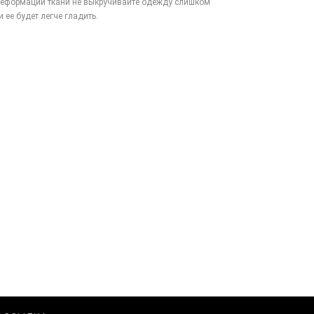
 деформации ткани не выкручивайте одежду слишком
 ее будет легче гладить.