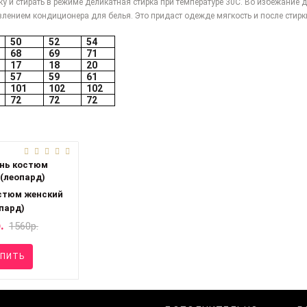
у и стирать в режиме деликатная стирка при температуре 30С. Во избежание
лением кондиционера для белья. Это придаст одежде мягкость и после стирки
50
52
54
68
69
71
17
18
20
57
59
61
101
102
102
72
72
72
стюм женский
пард)
.
1560р.
ПИТЬ