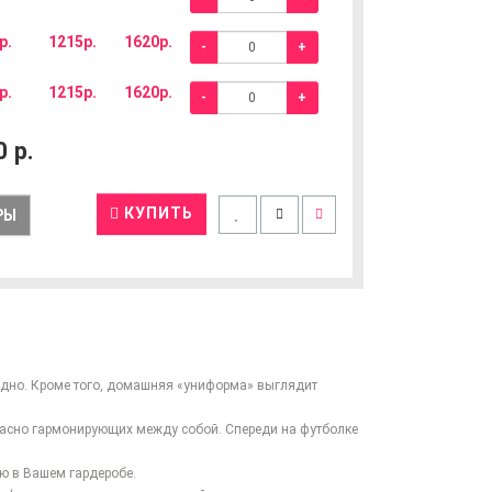
р.
1215р.
1620р.
-
+
р.
1215р.
1620р.
-
+
0
р.
КУПИТЬ
РЫ
одно. Кроме того, домашняя «униформа» выглядит
расно гармонирующих между собой. Спереди на футболке
ю в Вашем гардеробе.