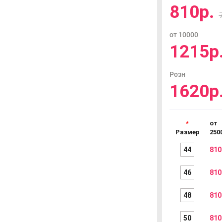
810р.
от 10000
1215р
Розн
1620р
от
Размер
250
44
810
46
810
48
810
50
810