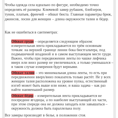
Чтобы одежда села идеально по фигуре, необходимо точно
определять её размеры. Ключевой замер рубашек, блейзеров,
туник, платьев, френчей – обхват бюста. Главные параметры брюк,
джинсов, лосин для женщин – длина окружности талии и бёдер.
Как не ошибиться в сантиметрах:
Обхват груди
– определяется следующим образом:
измерительная лента прикладывается по трём основным
точкам: на верхней границе линии бока бюстгальтера, под
подмышечной впадиной и в самом выступающем месте груди.
Важно, чтобы при передвижении ленты по чашке лифчика
вверх или вниз размер не увеличивался, а только уменьшался –
в таком случае измерения будут верными.
Обхват талии
– это минимальная длина ленты, то есть при
передвижении вверх/вниз показатель только растёт. Не у всех
женщин талия расположена на уровне пупка, естественный
изгиб может быть выше или ниже, и ваша задача – как раз
найти наименьший размер.
Обхват бёдер
– измерительная лента прикладывается не
посередине ягодицы, а по наиболее выступающей их части,
при этом спереди она не должна западать или завышаться –
окружность должна быть параллельна полу.
Все замеры производят в белье, в положении стоя.