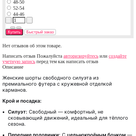
48-50
52-54
44-46
Купить
Быстрый заказ
Нет отзывов об этом товаре.
Написать отзыв
Пожалуйста
авторизируйтесь
или
создайте
учетную запись
перед тем как написать отзыв
Описание
Женские шорты свободного силуэта из
премиального футера с кружевной отделкой
карманов.
Крой и посадка:
Силуэт:
Свободный — комфортный, не
сковывающий движений, идеальный для тёплого
сезона.
Передние половинки:
С
цельнокроёным бочком
—