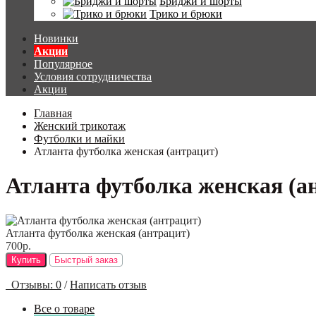
Бриджи и шорты
Трико и брюки
Новинки
Акции
Популярное
Условия сотрудничества
Акции
Главная
Женский трикотаж
Футболки и майки
Атланта футболка женская (антрацит)
Атланта футболка женская (а
Атланта футболка женская (антрацит)
700р.
Купить
Быстрый заказ
Отзывы: 0
/
Написать отзыв
Все о товаре