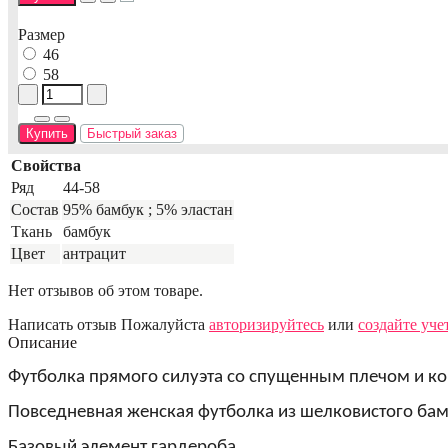
Размер
46
58
Купить
Быстрый заказ
Свойства
Ряд
44-58
Состав
95% бамбук ; 5% эластан
Ткань
бамбук
Цвет
антрацит
Нет отзывов об этом товаре.
Написать отзыв
Пожалуйста
авторизируйтесь
или
создайте уче
Описание
Футболка прямого силуэта со спущенным плечом и к
Повседневная женская футболка из шелковистого бам
Базовый элемент гардероба.