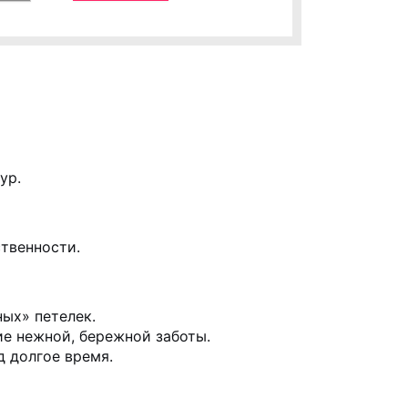
ур.
твенности.
ых» петелек.
ние нежной, бережной заботы.
д долгое время.