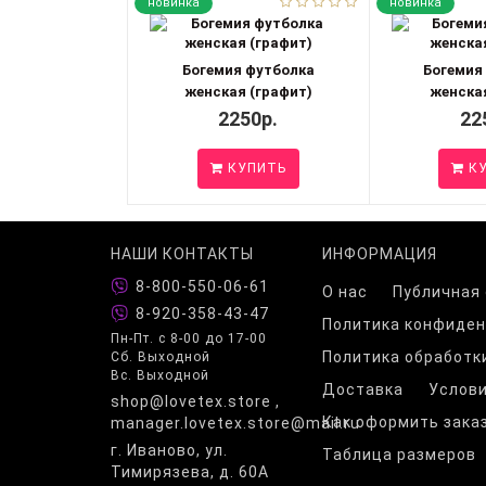
новинка
новинка
Богемия футболка
Богемия
женская (графит)
женская
2250р.
22
КУПИТЬ
КУ
НАШИ КОНТАКТЫ
ИНФОРМАЦИЯ
8-800-550-06-61
О нас
Публичная
8-920-358-43-47
Политика конфиде
Пн-Пт. с 8-00 до 17-00
Политика обработк
Сб. Выходной
Вс. Выходной
Доставка
Услови
shop@lovetex.store ,
Как оформить зака
manager.lovetex.store@mail.ru
г. Иваново, ул.
Таблица размеров
Тимирязева, д. 60А