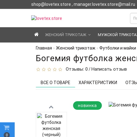
shop@lovetex.store , manager.lovetex.store@mail.ru
ЖЕНСКИЙ ТРИКОТАЖ
МУЖСКОЙ ТРИКОТ
Главная
Женский трикотаж
Футболки и майки
Богемия футболка женс
Отзывы: 0
Написать отзыв
/
ВСЕ О ТОВАРЕ
ХАРАКТЕРИСТИКИ
ОТЗЫ
новинка
0