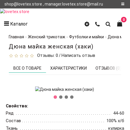
shop@lovetex.store , manager.lovetex.store@mail.ru
Регистрация
0
Каталог
Авторизация
Главная
Женский трикотаж
Футболки и майки
Дюна майка
О НАС
Дюна майка женская (хаки)
Отзывы: 0
Написать отзыв
/
КОНТАКТЫ
О
ВСЕ О ТОВАРЕ
ХАРАКТЕРИСТИКИ
ОТЗЫВОВ (0)
ДОСТАВКЕ
Свойства:
Ряд
44-60
Состав
100% х/б
Ткань
кулирка