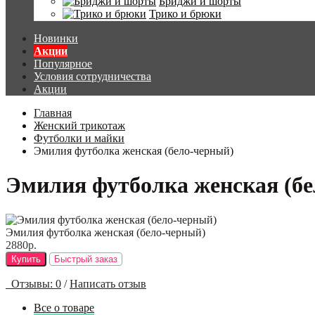
Бриджи и шорты
Трико и брюки
Новинки
Акции
Популярное
Условия сотрудничества
Акции
Главная
Женский трикотаж
Футболки и майки
Эмилия футболка женская (бело-черный)
Эмилия футболка женская (б
Эмилия футболка женская (бело-черный)
2880р.
Купить
Быстрый заказ
Отзывы: 0
/
Написать отзыв
Все о товаре