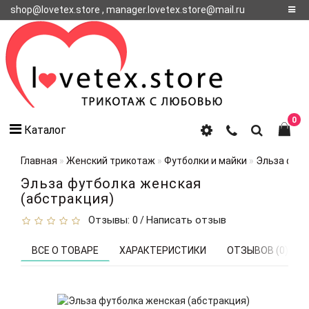
shop@lovetex.store , manager.lovetex.store@mail.ru
Регистрация
Авторизация
О НАС
0
Каталог
КОНТАКТЫ
О
Главная
Женский трикотаж
Футболки и майки
Эльза футб
ДОСТАВКЕ
Эльза футболка женская
(абстракция)
Отзывы: 0
Написать отзыв
/
ВСЕ О ТОВАРЕ
ХАРАКТЕРИСТИКИ
ОТЗЫВОВ (0)