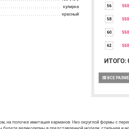
56
550
кулирка
красный
58
550
60
550
62
550
ИТОГО:
ВСЕ РАЗМ
ом, на полочке имитация карманов. Низ округлой формы с пер
 будете великолепны в представленной модели, стильная и 