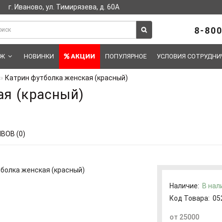
г. Иваново, ул. Тимирязева, д. 60А
8-800
АЖ
НОВИНКИ
АКЦИИ
ПОПУЛЯРНОЕ
УСЛОВИЯ СОТРУДНИ
Катрин футболка женская (красный)
ая (красный)
ВОВ (0)
Наличие:
В нал
Код Товара:
05
от 25000