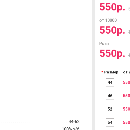
550р.
от 10000
550р.
Розн
550р.
Размер
от 
44
550
46
550
52
550
44-62
54
550
100% х/б