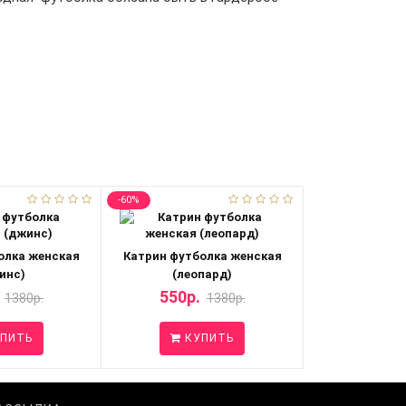
-60%
олка женская
Катрин футболка женская
инс)
(леопард)
550р.
1380р.
1380р.
ПИТЬ
КУПИТЬ