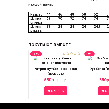
каждой дамы.
Размер
44
46
48
50
52
5
Длина
69
70
72
74
74
7
спинки
Длина
23
24
24
24
24.5
2
рукава
ПОКУПАЮТ ВМЕСТЕ
-60%
-0%
Катрин футболка женская
Футболка "К
(изумруд)
550р.
550р
1380р.
КУПИТЬ
КУ