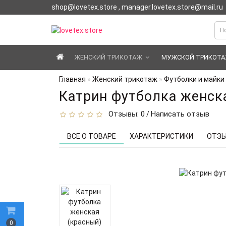
shop@lovetex.store , manager.lovetex.store@mail.ru
ЖЕНСКИЙ ТРИКОТАЖ
МУЖСКОЙ ТРИКОТ
Главная
Женский трикотаж
Футболки и майки
Катрин футболка женск
Отзывы: 0
Написать отзыв
/
ВСЕ О ТОВАРЕ
ХАРАКТЕРИСТИКИ
ОТЗЫ
0