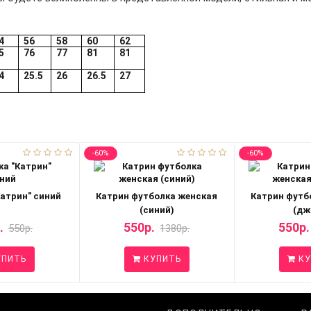
4
56
58
60
62
5
76
77
81
81
4
25.5
26
26.5
27
-60%
-60%
атрин" синий
Катрин футболка женская
Катрин футб
(синий)
(дж
.
550р.
550р.
550р.
1380р.
ПИТЬ
КУПИТЬ
КУ