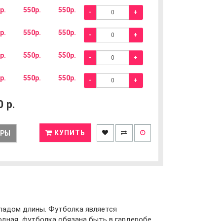
р.
550р.
550р.
-
+
р.
550р.
550р.
-
+
р.
550р.
550р.
-
+
р.
550р.
550р.
-
+
0
р.
КУПИТЬ
ЕРЫ
епадом длины. Футболка является
модная футболка обязана быть в гардеробе