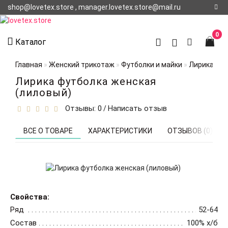
shop@lovetex.store , manager.lovetex.store@mail.ru
Регистрация
0
Каталог
Авторизация
Главная
Женский трикотаж
Футболки и майки
Лирика фут
О НАС
Лирика футболка женская
(лиловый)
КОНТАКТЫ
Отзывы: 0
Написать отзыв
/
О
ДОСТАВКЕ
ВСЕ О ТОВАРЕ
ХАРАКТЕРИСТИКИ
ОТЗЫВОВ (0)
Свойства:
Ряд
52-64
Состав
100% х/б