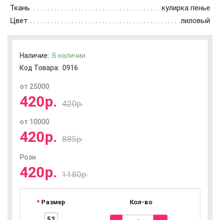
Ткань
кулирка пенье
Цвет
лиловый
Наличие:
В наличии
Код Товара:
0916
от 25000
420р.
420р.
от 10000
420р.
885р.
Розн
420р.
1180р.
Размер
Кол-во
52