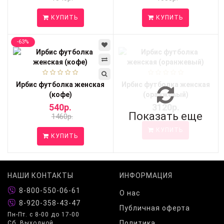
КУПИТЬ
КУПИТЬ
-63%
Ирбис футболка женская
Ирбис футболка женская
(кофе)
(оранжевый)
540р.
3120р.
Показать еще
1460р.
КУПИТЬ
КУПИТЬ
НАШИ КОНТАКТЫ
ИНФОРМАЦИЯ
8-800-550-06-61
О нас
8-920-358-43-47
Публичная оферта
Пн-Пт. с 8-00 до 17-00
Политика
Сб. Выходной