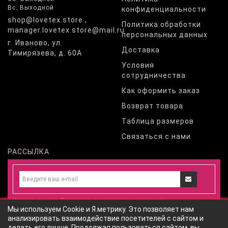
Вс. Выходной
конфиденциальности
shop@lovetex.store ,
Политика обработки
manager.lovetex.store@mail.ru
персональных данных
г. Иваново, ул.
Доставка
Тимирязева, д. 60А
Условия
сотрудничества
Как оформить заказ
Возврат товара
Таблица размеров
Связаться с нами
РАССЫЛКА
Нажимая на кнопку «Подписаться», вы соглашаетесь с
политикой
Мы используем Cookie и Я.метрику. Это позволяет нам
конфиденциальности
и даете
согласие
на обработку персональных
анализировать взаимодействие посетителей с сайтом и
данных
согласно
политики обработки персональных данных
сайта
делать его лучше. Продолжая пользоваться сайтом, вы