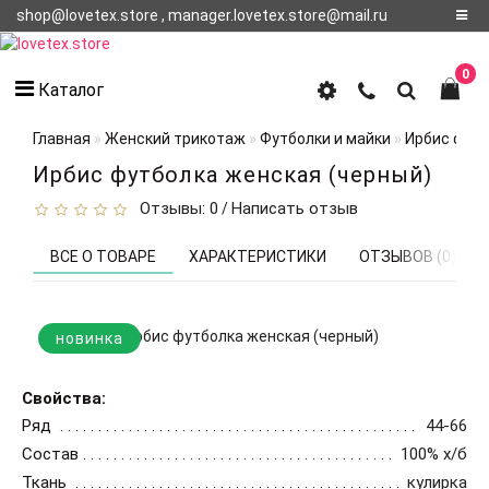
shop@lovetex.store , manager.lovetex.store@mail.ru
Регистрация
0
Каталог
Авторизация
Главная
Женский трикотаж
Футболки и майки
Ирбис футб
О НАС
Ирбис футболка женская (черный)
Отзывы: 0
Написать отзыв
/
КОНТАКТЫ
О
ВСЕ О ТОВАРЕ
ХАРАКТЕРИСТИКИ
ОТЗЫВОВ (0)
ДОСТАВКЕ
новинка
Свойства:
Ряд
44-66
Состав
100% х/б
Ткань
кулирка