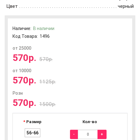
Цвет
черный
Наличие:
В наличии
Код Товара:
1496
от 25000
570р.
570р.
от 10000
570р.
1125р.
Розн
570р.
1500р.
Размер
Кол-во
56-66
-
+