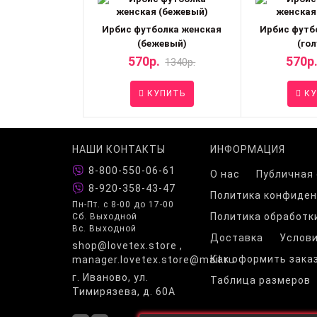
Ирбис футболка женская
Ирбис футб
(бежевый)
(гол
570р.
570р
1340р.
КУПИТЬ
КУ
НАШИ КОНТАКТЫ
ИНФОРМАЦИЯ
8-800-550-06-61
О нас
Публичная
8-920-358-43-47
Политика конфиде
Пн-Пт. с 8-00 до 17-00
Политика обработк
Сб. Выходной
Вс. Выходной
Доставка
Услови
shop@lovetex.store ,
Как оформить зака
manager.lovetex.store@mail.ru
г. Иваново, ул.
Таблица размеров
Тимирязева, д. 60А