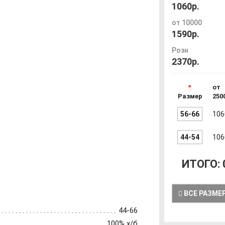
1060р.
от 10000
1590р.
Розн
2370р.
от
Размер
250
56-66
106
44-54
106
ИТОГО:
ВСЕ РАЗМЕ
44-66
100% х/б