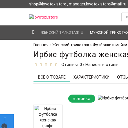
shop@lovetex.store , manager.lovetex.store@mail.ru
ЖЕНСКИЙ ТРИКОТАЖ
МУЖСКОЙ ТРИКОТА
Главная
Женский трикотаж
Футболки и майки
Ирбис футболка женская
Отзывы: 0
Написать отзыв
/
ВСЕ О ТОВАРЕ
ХАРАКТЕРИСТИКИ
ОТЗЫ
новинка
0