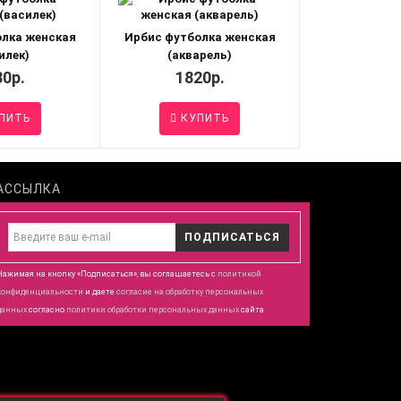
олка женская
Ирбис футболка женская
илек)
(акварель)
80р.
1820р.
ПИТЬ
КУПИТЬ
АССЫЛКА
ПОДПИСАТЬСЯ
Нажимая на кнопку «Подписаться», вы соглашаетесь с
политикой
конфиденциальности
и даете
согласие
на обработку персональных
данных
согласно
политики обработки персональных данных
сайта