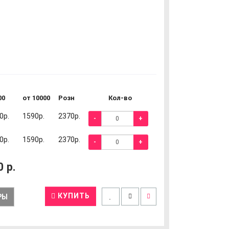
00
от 10000
Розн
Кол-во
0р.
1590р.
2370р.
-
+
0р.
1590р.
2370р.
-
+
0
р.
КУПИТЬ
РЫ