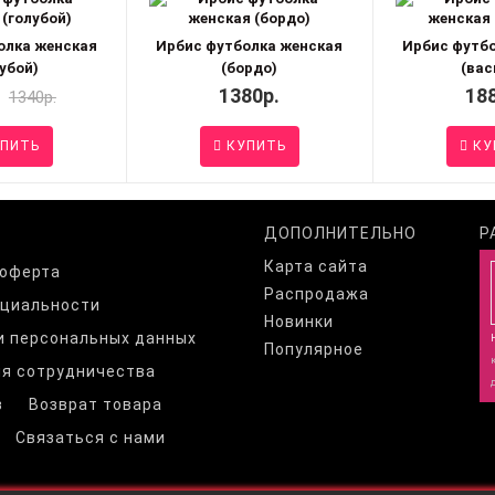
олка женская
Ирбис футболка женская
Ирбис футб
убой)
(бордо)
(вас
.
1380р.
18
1340р.
ПИТЬ
КУПИТЬ
КУ
ДОПОЛНИТЕЛЬНО
Р
Карта сайта
 оферта
Распродажа
нциальности
Новинки
и персональных данных
Популярное
я сотрудничества
з
Возврат товара
Связаться с нами