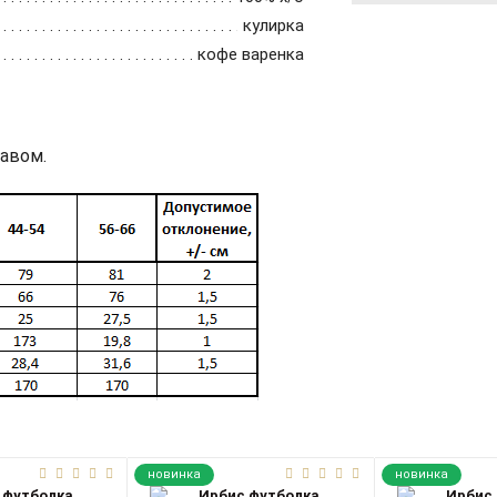
кулирка
кофе варенка
кавом.
новинка
новинка