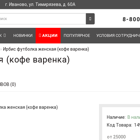
г. Иваново, ул. Тимирязева, д. 60А
8-800
Ж
НОВИНКИ
АКЦИИ
ПОПУЛЯРНОЕ
УСЛОВИЯ СОТРУДНИЧ
Ирбис футболка женская (кофе варенка)
 (кофе варенка)
ВОВ (0)
Наличие:
В нал
Код Товара:
14
от 25000