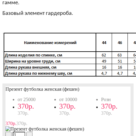
гамме.
Базовый элемент гардероба.
Презент футболка женская (фешен)
от 25000
от 10000
Розн
370р.
370р.
370р.
370р.
370р.
370р.
370р.
370р.