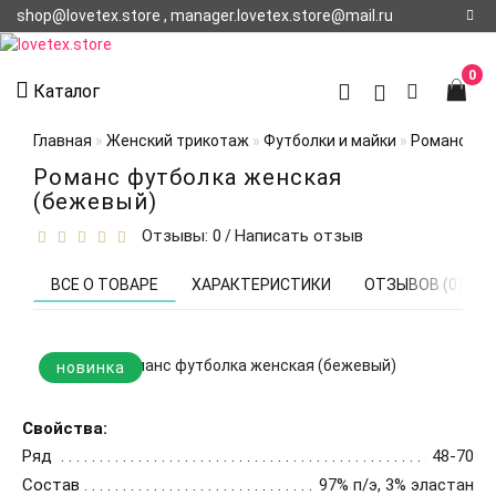
shop@lovetex.store , manager.lovetex.store@mail.ru
Регистрация
0
Каталог
Авторизация
Главная
Женский трикотаж
Футболки и майки
Романс фут
О НАС
Романс футболка женская
(бежевый)
КОНТАКТЫ
Отзывы: 0
Написать отзыв
/
О
ДОСТАВКЕ
ВСЕ О ТОВАРЕ
ХАРАКТЕРИСТИКИ
ОТЗЫВОВ (0)
новинка
Свойства:
Ряд
48-70
Состав
97% п/э, 3% эластан