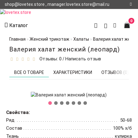
shop@lovetex.store , manager.lovetex.store@mail.ru
Регистрация
0
Каталог
Авторизация
Главная
Женский трикотаж
Халаты
Валерия халат женск
О НАС
Валерия халат женский (леопард)
Отзывы: 0
Написать отзыв
/
КОНТАКТЫ
О
ВСЕ О ТОВАРЕ
ХАРАКТЕРИСТИКИ
ОТЗЫВОВ (0)
ДОСТАВКЕ
Свойства:
Ряд
50-68
Состав
100% х/б
Ткань
кулирка