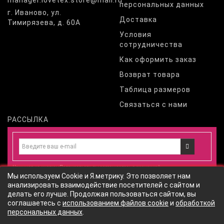
manager.lovetex.store@mail.ru
персональных данных
г. Иваново, ул.
Доставка
Тимирязева, д. 60А
Условия
сотрудничества
Как оформить заказ
Возврат товара
Таблица размеров
Связаться с нами
РАССЫЛКА
Нажимая на кнопку «Подписаться», вы соглашаетесь с
политикой
Мы используем Cookie и Я.метрику. Это позволяет нам
конфиденциальности
и даете
согласие
на обработку персональных
анализировать взаимодействие посетителей с сайтом и
данных
согласно
политики обработки персональных данных
сайта
делать его лучше. Продолжая пользоваться сайтом, вы
соглашаетесь с
использованием файлов cookie
и
обработкой
персональных данных
.