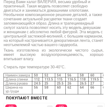
Перед Вами халат ВАЛЕРИЯ, весьма удобный и
практичный.
Такая модель позволяет свободно
двигаться и заниматься домашними хлопотами.
Необычное композиционное решение деталей, а также
сочетание актуальной расцветки ткани создает
запоминающийся образ. Длина и трапециевидный
силуэт халата позволяют носить эту модель девушкам
и женщинам с абсолютно любой фигурой. Эта модель
с
центральной застежкой-молнией, с большим карманом,
на который настрачивается декоративная лента, станет
неотъемлемой частью вашего гардероба.
Ткань изготовлена из экологически чистого сырья,
имеет высокую воздухопроницаемость, хорошо
впитывает влагу.
Стирать при температуре 30-40°C.
Наимен.замера
50
52
54
56
58
60
62
Длина спинки
112
113.5
115
116.5
118
119.5
12
Длина рукава
24.5
25
25.5
26
26.5
27
27
Ширина на
56
58
60
62
64
66
68
ур.груди
ПОКУПАЮТ ВМЕСТЕ
-64%
-64%