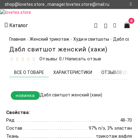
shop@lovetex.store , manager.lovetex.store@mail.ru
Регистрация
0
Каталог
Авторизация
Главная
Женский трикотаж
Худи и свитшоты
Дабл свитш
О НАС
Дабл свитшот женский (хаки)
Отзывы: 0
Написать отзыв
/
КОНТАКТЫ
О
ВСЕ О ТОВАРЕ
ХАРАКТЕРИСТИКИ
ОТЗЫВОВ (0)
ДОСТАВКЕ
новинка
Свойства:
Ряд
48-70
Состав
97% п/э, 3% эластан
Ткань
трикотаж вафля