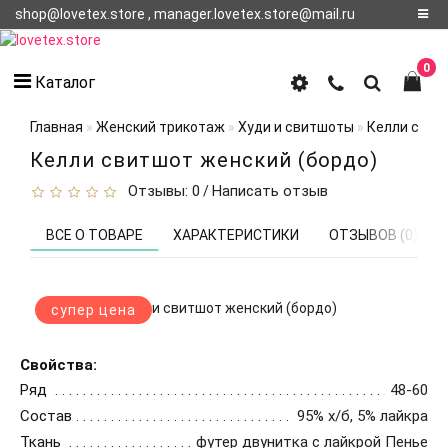
shop@lovetex.store , manager.lovetex.store@mail.ru
Регистрация
0
Каталог
Авторизация
Главная
Женский трикотаж
Худи и свитшоты
Келли свит
О НАС
Келли свитшот женский (бордо)
Отзывы: 0
Написать отзыв
/
КОНТАКТЫ
О
ВСЕ О ТОВАРЕ
ХАРАКТЕРИСТИКИ
ОТЗЫВОВ (0)
ДОСТАВКЕ
супер цена
Свойства:
Ряд
48-60
Состав
95% х/б, 5% лайкра
Ткань
футер двунитка с лайкрой Пенье