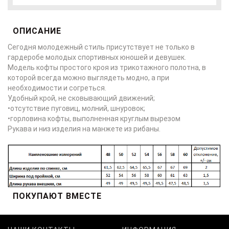
ОПИСАНИЕ
Сегодня молодежный стиль присутствует не только в
гардеробе молодых спортивных юношей и девушек.
Модель кофты простого кроя из трикотажного полотна, в
которой всегда можно выглядеть модно, а при
необходимости и согреться.
Удобный крой, не сковывающий движений;
•отсутствие пуговиц, молний, шнуровок;
•горловина кофты, выполненная круглым вырезом
Рукава и низ изделия на манжете из рибаны.
ПОКУПАЮТ ВМЕСТЕ