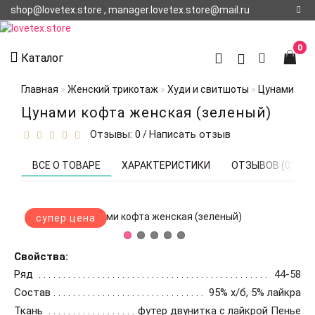
shop@lovetex.store , manager.lovetex.store@mail.ru
Регистрация
0
Каталог
Авторизация
Главная
Женский трикотаж
Худи и свитшоты
Цунами коф
О НАС
Цунами кофта женская (зеленый)
Отзывы: 0
Написать отзыв
/
КОНТАКТЫ
О
ВСЕ О ТОВАРЕ
ХАРАКТЕРИСТИКИ
ОТЗЫВОВ (0)
ДОСТАВКЕ
супер цена
Свойства:
Ряд
44-58
Состав
95% х/б, 5% лайкра
Ткань
футер двунитка с лайкрой Пенье