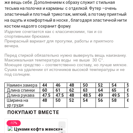
же вещь себе. Дополнением к образу служит стильная
тесьма на полочке и карманы с отделкой. Футер –очень
эластичный и плотный трикотаж, мягкий, а потому приятный
на ощупь и комфортный в носке , благодаря эластичной нити
костюм надолго сохранит форму.
Изделие сочетается как с классическими, так и со
спортивными брюками.
Прекрасный вариант для прогулки, работы и приятного
вечера.
Перед стиркой обязательно нужно вывернуть вещь наизнанку.
Максимальная температура воды не выше 30 С°.
Моющее средство – соответственно составу, но лучше мягкое.
Сушка на удалении от источников высокой температуры и не
под солнцем.
Наимен.замера
44
46
48
50
52
54
56
Длина спинки
60
61
62
63
64
65
66
Длина рукава
47.5
47.5
48
48.5
49
49.5
50
Ширина на
48
50
52
54
56
58
60
ур.груди
ПОКУПАЮТ ВМЕСТЕ
-17%