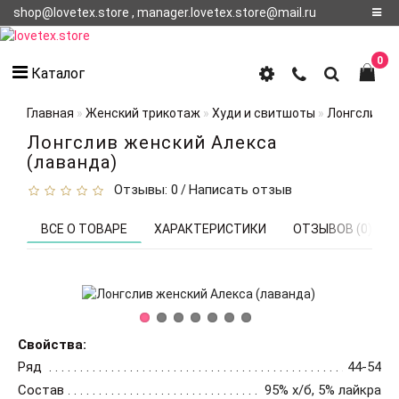
shop@lovetex.store , manager.lovetex.store@mail.ru
Регистрация
0
Каталог
Авторизация
Главная
Женский трикотаж
Худи и свитшоты
Лонгслив ж
О НАС
Лонгслив женский Алекса
(лаванда)
КОНТАКТЫ
Отзывы: 0
Написать отзыв
/
О
ДОСТАВКЕ
ВСЕ О ТОВАРЕ
ХАРАКТЕРИСТИКИ
ОТЗЫВОВ (0)
Свойства:
Ряд
44-54
Состав
95% х/б, 5% лайкра