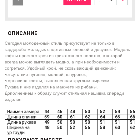
ОПИСАНИЕ
Сегодня молодежный стиль присутствует не только в
гардеробе молодых спортивных юношей и девушек. Модель
кофты простого кроя из трикотажного полотна, в которой
всегда можно выглядеть модно, а при необходимости и
согреться. Удобный крой, не сковывающий движений;
•отсутствие пуговиц, молний, шнуровок;
•горловина кофты, выполненная круглым вырезом
Рукава и низ изделия на манжете из рибаны.
Дополнением к образу служит стильная нашивка спереди
изделия
.
Наимен.замера
44
46
48
50
52
54
56
Длина спинки
59
60
61
62
64
65
66
Длина рукава
49
50
50
50
51
51
51
Ширина на
48
50
52
56
58
60
62
ур.груди