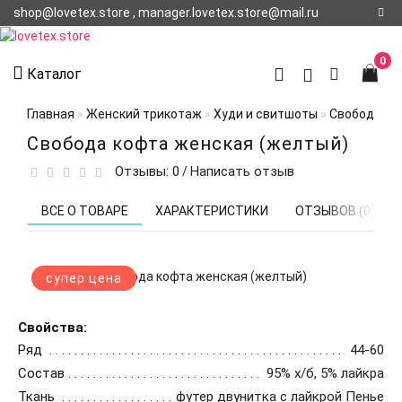
shop@lovetex.store , manager.lovetex.store@mail.ru
Регистрация
0
Каталог
Авторизация
Главная
Женский трикотаж
Худи и свитшоты
Свобода ко
О НАС
Свобода кофта женская (желтый)
Отзывы: 0
Написать отзыв
/
КОНТАКТЫ
О
ВСЕ О ТОВАРЕ
ХАРАКТЕРИСТИКИ
ОТЗЫВОВ (0)
ДОСТАВКЕ
супер цена
Свойства:
Ряд
44-60
Состав
95% х/б, 5% лайкра
Ткань
футер двунитка с лайкрой Пенье