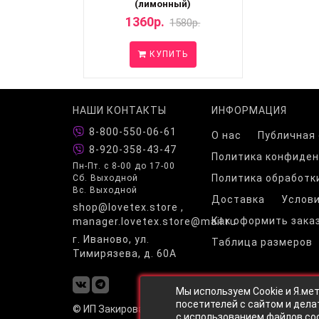
(лимонный)
1360р.
1580р.
КУПИТЬ
НАШИ КОНТАКТЫ
ИНФОРМАЦИЯ
8-800-550-06-61
О нас
Публичная
8-920-358-43-47
Политика конфиде
Пн-Пт. с 8-00 до 17-00
Политика обработк
Сб. Выходной
Вс. Выходной
Доставка
Услови
shop@lovetex.store ,
Как оформить зака
manager.lovetex.store@mail.ru
г. Иваново, ул.
Таблица размеров
Тимирязева, д. 60А
Мы используем Cookie и Я.ме
посетителей с сайтом и дела
© ИП Закирова Л.А.
с
использованием файлов coo