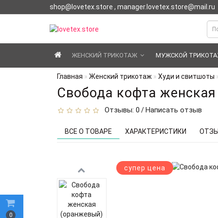
shop@lovetex.store , manager.lovetex.store@mail.ru
ЖЕНСКИЙ ТРИКОТАЖ
МУЖСКОЙ ТРИКОТ
Главная
Женский трикотаж
Худи и свитшоты
Свобода кофта женская
Отзывы: 0
Написать отзыв
/
ВСЕ О ТОВАРЕ
ХАРАКТЕРИСТИКИ
ОТЗЫ
супер цена
0