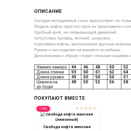
ОПИСАНИЕ
Сегодня молодежный стиль присутствует не толь
Модель кофты простого кроя из трикотажного пол
Удобный крой, не сковывающий движений;
•отсутствие пуговиц, молний, шнуровок;
•горловина кофты, выполненная круглым вырезо
Рукава и низ изделия на манжете из рибаны.
Дополнением к образу служит стильная нашивка 
Наимен.замера
44
46
48
50
52
Длина спинки
59
60
61
62
64
Длина рукава
49
50
50
50
51
Ширина на
48
50
52
56
58
ур.груди
ПОКУПАЮТ ВМЕСТЕ
-14%
Свобода кофта женская