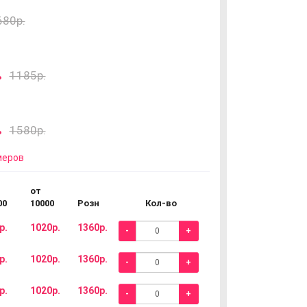
680р.
.
1185р.
.
1580р.
меров
от
00
10000
Розн
Кол-во
р.
1020р.
1360р.
-
+
р.
1020р.
1360р.
-
+
р.
1020р.
1360р.
-
+