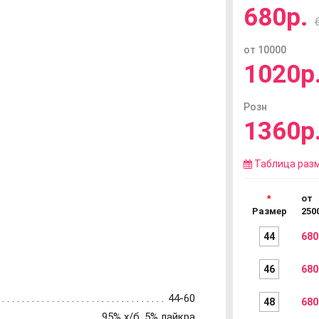
680р.
от 10000
1020р
Розн
1360р
Таблица раз
от
Размер
250
44
680
46
680
44-60
48
680
95% х/б, 5% лайкра