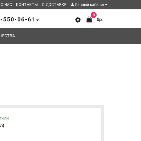
О НАС
КОНТАКТЫ
О ДОСТАВКЕ
Личный кабинет
0
-550-06-61
0р.
ЧЕСТВА
ичии
74