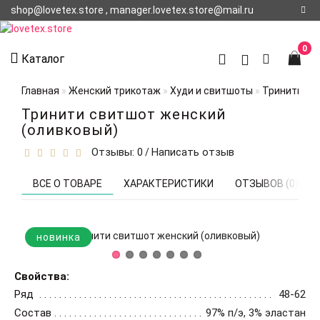
shop@lovetex.store , manager.lovetex.store@mail.ru
Регистрация
0
Каталог
Авторизация
Главная
Женский трикотаж
Худи и свитшоты
Тринити св
О НАС
Тринити свитшот женский
(оливковый)
КОНТАКТЫ
Отзывы: 0
Написать отзыв
/
О
ДОСТАВКЕ
ВСЕ О ТОВАРЕ
ХАРАКТЕРИСТИКИ
ОТЗЫВОВ (0)
новинка
Свойства:
Ряд
48-62
Состав
97% п/э, 3% эластан