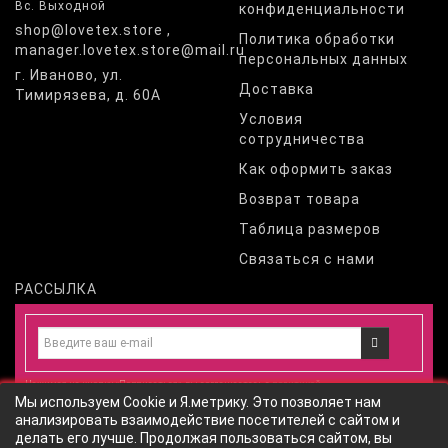
Вс. Выходной
конфиденциальности
shop@lovetex.store ,
Политика обработки
manager.lovetex.store@mail.ru
персональных данных
г. Иваново, ул.
Доставка
Тимирязева, д. 60А
Условия
сотрудничества
Как оформить заказ
Возврат товара
Таблица размеров
Связаться с нами
РАССЫЛКА
Нажимая на кнопку «Подписаться», вы соглашаетесь с
политикой
Мы используем Cookie и Я.метрику. Это позволяет нам
конфиденциальности
и даете
согласие
на обработку персональных
анализировать взаимодействие посетителей с сайтом и
данных
согласно
политики обработки персональных данных
сайта
делать его лучше. Продолжая пользоваться сайтом, вы