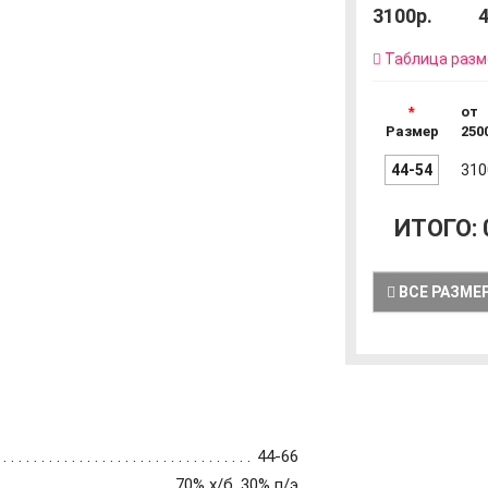
3100р.
4
Таблица разм
от
Размер
250
44-54
310
ИТОГО:
ВСЕ РАЗМЕ
44-66
70% х/б, 30% п/э