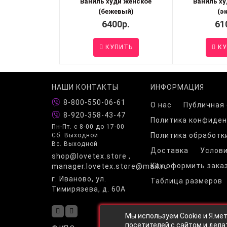
Ваниль худи женское
Ваниль ху
(бежевый)
(э
6400р.
61
КУПИТЬ
КУ
НАШИ КОНТАКТЫ
ИНФОРМАЦИЯ
8-800-550-06-61
О нас
Публичная
8-920-358-43-47
Политика конфиде
Пн-Пт. с 8-00 до 17-00
Политика обработк
Сб. Выходной
Вс. Выходной
Доставка
Услови
shop@lovetex.store ,
Как оформить зака
manager.lovetex.store@mail.ru
г. Иваново, ул.
Таблица размеров
Тимирязева, д. 60А
Мы используем Cookie и Я.ме
посетителей с сайтом и дела