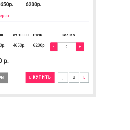
650р.
6200р.
еров
00
от 10000
Розн
Кол-во
0р.
4650р.
6200р.
-
+
0
р.
КУПИТЬ
РЫ