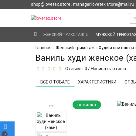
shop@lovetex.store , manager.lovetex.store@mail.ru
ЖЕНСКИЙ ТРИКОТАЖ
МУЖСКОЙ ТРИКОТА
Главная
Женский трикотаж
Худи и свитшоты
Ваниль худи женское (х
Отзывы: 0
Написать отзыв
/
ВСЕ О ТОВАРЕ
ХАРАКТЕРИСТИКИ
ОТЗЫ
новинка
0