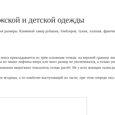
жской и детской одежды
её размеры. Ключевой замер рубашек, блейзеров, туник, платьев, френче
 лента прикладывается по трём основным точкам: на верхней границе л
по чашке лифчика вверх или вниз размер не увеличивался, а только уме
вижении вверх/вниз показатель только растёт. Не у всех женщин талия 
не ягодицы, а по наиболее выступающей их части, при этом спереди она