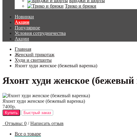
Бриджи и шорты
Трико и брюки
Новинки
Акции
Популярное
Условия сотрудничества
Акции
Главная
Женский трикотаж
Худи и свитшоты
Яхонт худи женское (бежевый варенка)
Яхонт худи женское (бежевый
Яхонт худи женское (бежевый варенка)
7400р.
Купить
Быстрый заказ
Отзывы: 0
/
Написать отзыв
Все о товаре