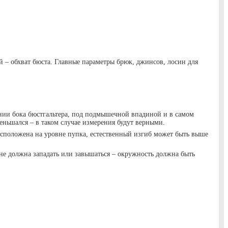
й – обхват бюста. Главные параметры брюк, джинсов, лосин для
инии бока бюстгальтера, под подмышечной впадиной и в самом
ньшался – в таком случае измерения будут верными.
расположена на уровне пупка, естественный изгиб может быть выше
 не должна западать или завышаться – окружность должна быть