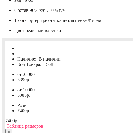
Ряд
46-60
Состав
90% х/б , 10% п/э
Ткань
футер трехнитка петля пенье Фирча
Цвет
бежевый варенка
Наличие:
В наличии
Код Товара:
1568
от 25000
3390р.
от 10000
5085р.
Розн
7400р.
7400р.
Таблица размеров
×