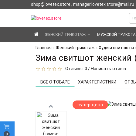
shop@lovetex.store , manager.lovetex.store@mail.ru
ЖЕНСКИЙ ТРИКОТАЖ
МУЖСКОЙ ТРИКОТ
Главная
Женский трикотаж
Худи и свитшоты
Зима свитшот женский 
Отзывы: 0
Написать отзыв
/
ВСЕ О ТОВАРЕ
ХАРАКТЕРИСТИКИ
ОТЗЫ
супер цена
0