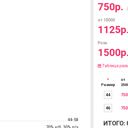
750р.
от 10000
1125р
Розн
1500р
Таблица раз
от
Размер
250
44
750
46
750
44-58
ИТОГО:
70% х/б, 30% п/э