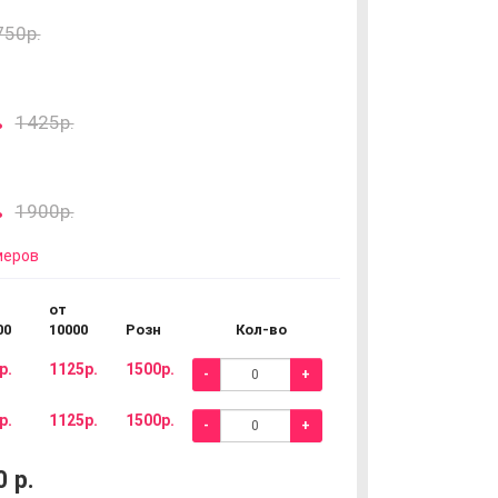
750р.
.
1425р.
.
1900р.
меров
от
00
10000
Розн
Кол-во
р.
1125р.
1500р.
-
+
р.
1125р.
1500р.
-
+
0
р.