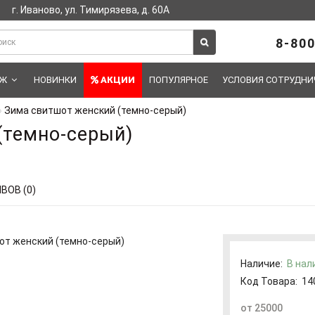
г. Иваново, ул. Тимирязева, д. 60А
8-800
АЖ
НОВИНКИ
АКЦИИ
ПОПУЛЯРНОЕ
УСЛОВИЯ СОТРУДНИ
Зима свитшот женский (темно-серый)
(темно-серый)
ВОВ (0)
Наличие:
В нал
Код Товара:
14
от 25000