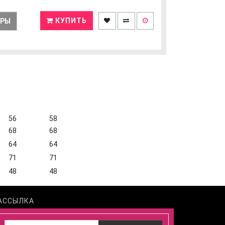
КУПИТЬ
ЕРЫ
56
58
68
68
64
64
71
71
48
48
АССЫЛКА