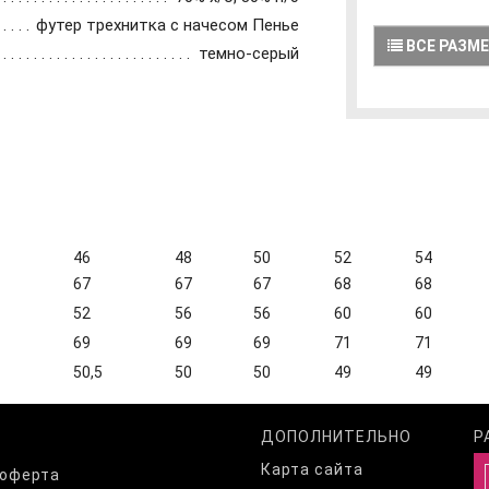
футер трехнитка с начесом Пенье
ВСЕ РАЗМ
темно-серый
46
48
50
52
54
67
67
67
68
68
52
56
56
60
60
69
69
69
71
71
50,5
50
50
49
49
ДОПОЛНИТЕЛЬНО
Р
Карта сайта
 оферта