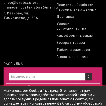
shop@lovetex.store ,
Политика обработки
manager.lovetex.store@mail.ru
персональных данных
г. Иваново, ул.
Доставка
Тимирязева, д. 60А
Условия
сотрудничества
Как оформить заказ
Возврат товара
Таблица размеров
Связаться с нами
РАССЫЛКА
Нажимая на кнопку «Подписаться», вы соглашаетесь с
политикой
Мы используем Cookie и Я.метрику. Это позволяет нам
конфиденциальности
и даете
согласие
на обработку персональных
анализировать взаимодействие посетителей с сайтом и
данных
согласно
политики обработки персональных данных
сайта
делать его лучше. Продолжая пользоваться сайтом, вы
соглашаетесь с
использованием файлов cookie
и
обработкой