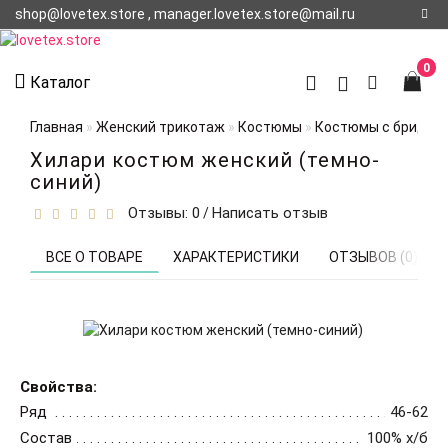
shop@lovetex.store , manager.lovetex.store@mail.ru
Регистрация
0
Каталог
Авторизация
Главная
Женский трикотаж
Костюмы
Костюмы с бриджа
О НАС
Хилари костюм женский (темно-
синий)
КОНТАКТЫ
Отзывы: 0
Написать отзыв
/
О
ДОСТАВКЕ
ВСЕ О ТОВАРЕ
ХАРАКТЕРИСТИКИ
ОТЗЫВОВ (0)
Свойства:
Ряд
46-62
Состав
100% х/б