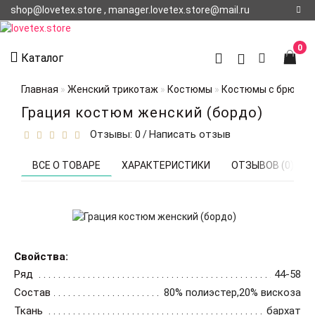
shop@lovetex.store , manager.lovetex.store@mail.ru
Регистрация
0
Каталог
Авторизация
Главная
Женский трикотаж
Костюмы
Костюмы с брюкам
О НАС
Грация костюм женский (бордо)
Отзывы: 0
Написать отзыв
/
КОНТАКТЫ
О
ВСЕ О ТОВАРЕ
ХАРАКТЕРИСТИКИ
ОТЗЫВОВ (0)
ДОСТАВКЕ
Свойства:
Ряд
44-58
Состав
80% полиэстер,20% вискоза
Ткань
бархат