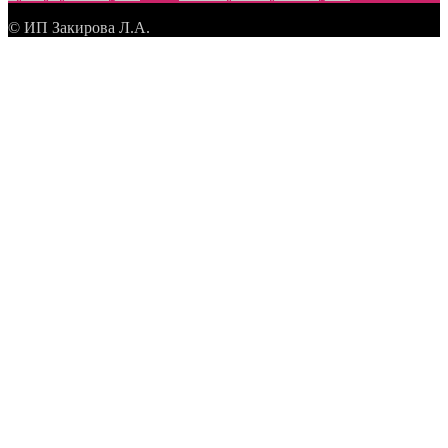
© ИП Закирова Л.А.