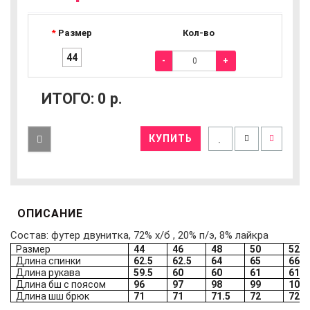
Размер
Кол-во
44
-
+
ИТОГО:
0
р.
КУПИТЬ
ОПИСАНИЕ
Состав: футер двунитка, 72% х/б , 20% п/э, 8% лайкра
Размер
44
46
48
50
52
Длина спинки
62.5
62.5
64
65
66
Длина рукава
59.5
60
60
61
61
Длина бш с поясом
96
97
98
99
100
Длина шш брюк
71
71
71.5
72
72.5