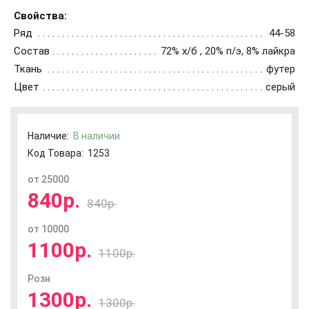
Свойства:
Ряд
44-58
Состав
72% х/б , 20% п/э, 8% лайкра
Ткань
футер
Цвет
серый
Наличие:
В наличии
Код Товара:
1253
от 25000
840р.
840р.
от 10000
1100р.
1100р.
Розн
1300р.
1300р.