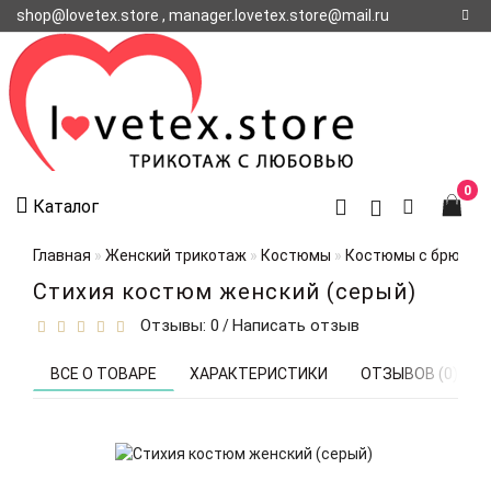
shop@lovetex.store , manager.lovetex.store@mail.ru
Регистрация
Авторизация
О НАС
0
Каталог
КОНТАКТЫ
О
Главная
Женский трикотаж
Костюмы
Костюмы с брюкам
ДОСТАВКЕ
Стихия костюм женский (серый)
Отзывы: 0
Написать отзыв
/
ВСЕ О ТОВАРЕ
ХАРАКТЕРИСТИКИ
ОТЗЫВОВ (0)