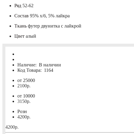
Ряд
52-62
Состав
95% х/б, 5% лайкра
Ткань
футер двунитка с лайкрой
Цвет
алый
Наличие:
В наличии
Код Товара:
1164
от 25000
2100р.
от 10000
3150р.
Розн
4200р.
4200р.