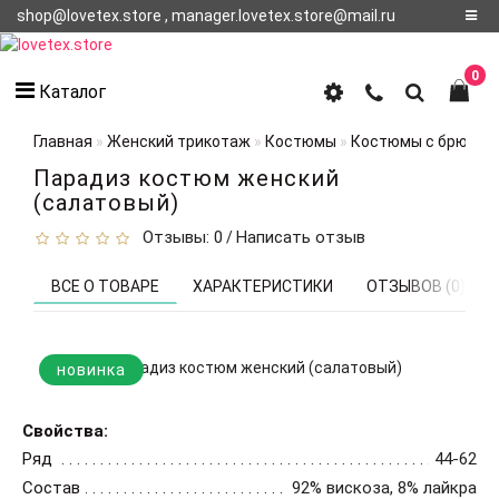
shop@lovetex.store , manager.lovetex.store@mail.ru
Регистрация
0
Каталог
Авторизация
Главная
Женский трикотаж
Костюмы
Костюмы с брюкам
О НАС
Парадиз костюм женский
(салатовый)
КОНТАКТЫ
Отзывы: 0
Написать отзыв
/
О
ДОСТАВКЕ
ВСЕ О ТОВАРЕ
ХАРАКТЕРИСТИКИ
ОТЗЫВОВ (0)
новинка
Свойства:
Ряд
44-62
Состав
92% вискоза, 8% лайкра