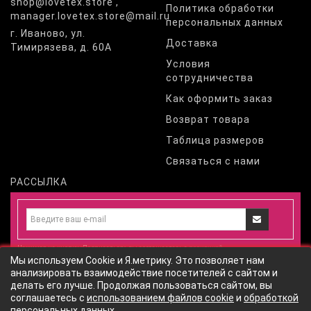
shop@lovetex.store ,
Политика обработки
manager.lovetex.store@mail.ru
персональных данных
г. Иваново, ул.
Доставка
Тимирязева, д. 60А
Условия
сотрудничества
Как оформить заказ
Возврат товара
Таблица размеров
Связаться с нами
РАССЫЛКА
Нажимая на кнопку «Подписаться», вы соглашаетесь с
политикой
Мы используем Cookie и Я.метрику. Это позволяет нам
конфиденциальности
и даете
согласие
на обработку персональных
анализировать взаимодействие посетителей с сайтом и
данных
согласно
политики обработки персональных данных
сайта
делать его лучше. Продолжая пользоваться сайтом, вы
соглашаетесь с
использованием файлов cookie
и
обработкой
персональных данных
.