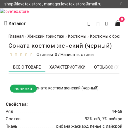
shop@lovetex.store , manager.lovetex.store@mail.ru
Регистрация
0
Каталог
Авторизация
Главная
Женский трикотаж
Костюмы
Костюмы с брюкам
О НАС
Соната костюм женский (черный)
Отзывы: 0
Написать отзыв
/
КОНТАКТЫ
О
ВСЕ О ТОВАРЕ
ХАРАКТЕРИСТИКИ
ОТЗЫВОВ (0)
ДОСТАВКЕ
новинка
Свойства:
Ряд
44-58
Состав
93% х/б, 7% лайкра
Ткань
рибана жаккард пенье с лайкрой