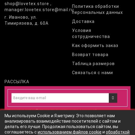
shop@lovetex.store ,
Политика обработки
manager.lovetex.store@mail.ru
персональных данных
г. Иваново, ул.
Доставка
Тимирязева, д. 60А
Условия
сотрудничества
Как оформить заказ
Возврат товара
Таблица размеров
Связаться с нами
РАССЫЛКА
Нажимая на кнопку «Подписаться», вы соглашаетесь с
политикой
Мы используем Cookie и Я.метрику. Это позволяет нам
конфиденциальности
и даете
согласие
на обработку персональных
анализировать взаимодействие посетителей с сайтом и
данных
согласно
политики обработки персональных данных
сайта
делать его лучше. Продолжая пользоваться сайтом, вы
соглашаетесь с
использованием файлов cookie
и
обработкой