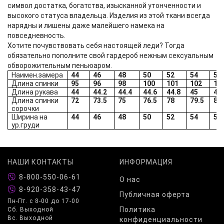
символ достатка, богатства, изысканной утонченности и
высокого статуса владельца. Изделия из этой ткани всегда
нарядны и лишены даже малейшего намека на
повседневность.
Хотите почувствовать себя настоящей леди? Тогда
обязательно пополните свой гардероб нежным сексуальным
обворожительным пеньюаром.
Наимен.замера
44
46
48
50
52
54
56
Длина спинки
95
96
98
100
101
102
10
Длина рукава
44
44.2
44.4
44.6
44.8
45
45
Длина спинки
72
73.5
75
76.5
78
79.5
81
сорочки
Ширина на
44
46
48
50
52
54
56
ур.груди
НАШИ КОНТАКТЫ
ИНФОРМАЦИЯ
8-800-550-06-61
О нас
8-920-358-43-47
Публичная оферта
Пн-Пт. с 8-00 до 17-00
Политика
Сб. Выходной
Вс. Выходной
конфиденциальности