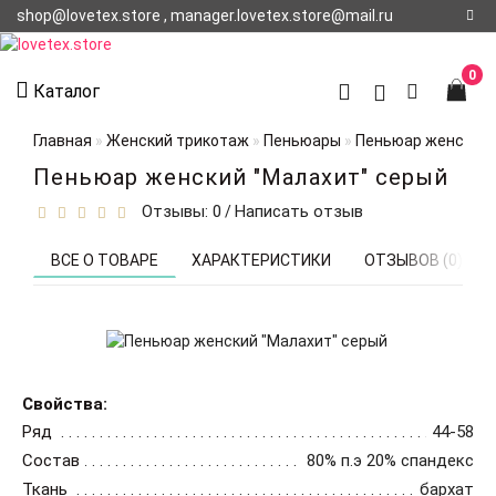
shop@lovetex.store , manager.lovetex.store@mail.ru
Регистрация
0
Каталог
Авторизация
Главная
Женский трикотаж
Пеньюары
Пеньюар женский 
О НАС
Пеньюар женский "Малахит" серый
Отзывы: 0
Написать отзыв
/
КОНТАКТЫ
О
ВСЕ О ТОВАРЕ
ХАРАКТЕРИСТИКИ
ОТЗЫВОВ (0)
ДОСТАВКЕ
Свойства:
Ряд
44-58
Состав
80% п.э 20% спандекс
Ткань
бархат