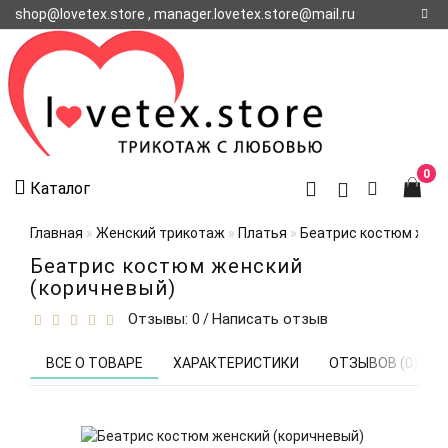
shop@lovetex.store , manager.lovetex.store@mail.ru
Регистрация
Авторизация
О НАС
0
Каталог
КОНТАКТЫ
О
Главная
Женский трикотаж
Платья
Беатрис костюм женс
ДОСТАВКЕ
Беатрис костюм женский
(коричневый)
Отзывы: 0
Написать отзыв
/
ВСЕ О ТОВАРЕ
ХАРАКТЕРИСТИКИ
ОТЗЫВОВ (0)