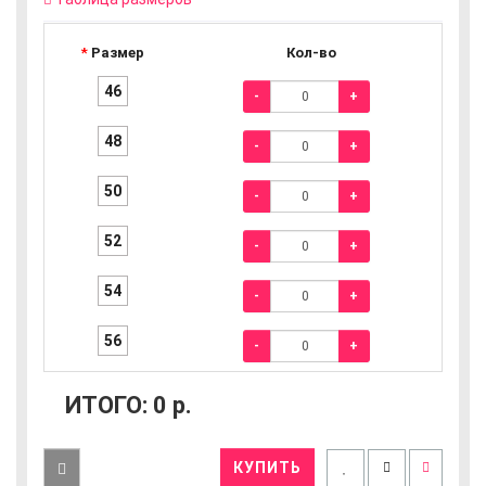
Размер
Кол-во
46
-
+
48
-
+
50
-
+
52
-
+
54
-
+
56
-
+
ИТОГО:
0
р.
КУПИТЬ