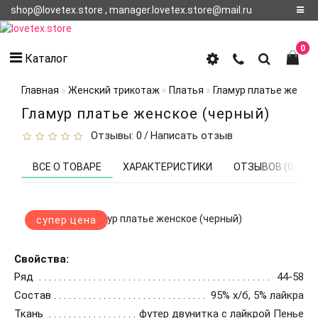
shop@lovetex.store , manager.lovetex.store@mail.ru
Регистрация
0
Каталог
Авторизация
Главная
Женский трикотаж
Платья
Гламур платье женско
О НАС
Гламур платье женское (черный)
Отзывы: 0
Написать отзыв
/
КОНТАКТЫ
О
ВСЕ О ТОВАРЕ
ХАРАКТЕРИСТИКИ
ОТЗЫВОВ (0)
ДОСТАВКЕ
супер цена
Свойства:
Ряд
44-58
Состав
95% х/б, 5% лайкра
Ткань
футер двунитка с лайкрой Пенье