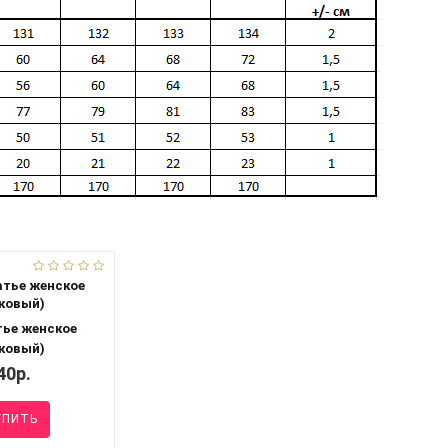
тье женское
ковый)
40р.
ПИТЬ