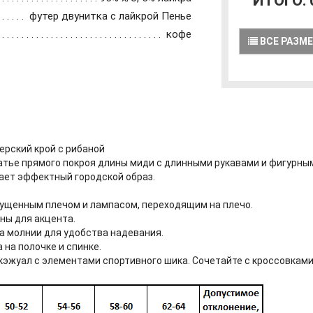
ИТОГО:
футер двунитка с лайкрой Пенье
кофе
ВСЕ РАЗМ
ерский крой с рибаной
атье прямого покроя длины миди с длинными рукавами и фигурным
ает эффектный городской образ.
пущенным плечом и лампасом, переходящим на плечо.
ны для акцента.
а молнии для удобства надевания.
на полочке и спинке.
кэжуал с элементами спортивного шика. Сочетайте с кроссовками