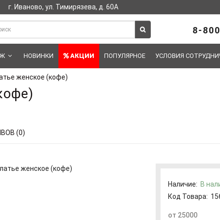
г. Иваново, ул. Тимирязева, д. 60А
8-800
АЖ
НОВИНКИ
АКЦИИ
ПОПУЛЯРНОЕ
УСЛОВИЯ СОТРУДНИ
атье женское (кофе)
кофе)
ВОВ (0)
Наличие:
В нал
Код Товара:
15
от 25000