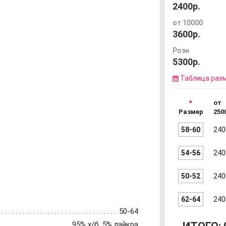
2400р.
от 10000
3600р.
Розн
5300р.
Таблица раз
от
Размер
250
58-60
240
54-56
240
50-52
240
62-64
240
50-64
95% х/б, 5% лайкра