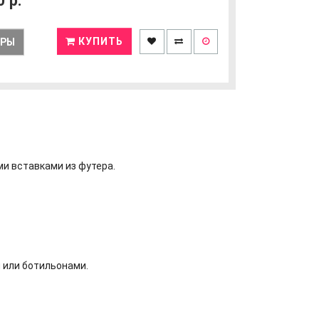
0
р.
КУПИТЬ
ЕРЫ
и вставками из футера.
 или ботильонами.