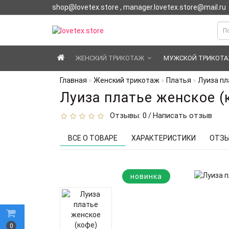
shop@lovetex.store , manager.lovetex.store@mail.ru
ЖЕНСКИЙ ТРИКОТАЖ
МУЖСКОЙ ТРИКОТ
Главная
Женский трикотаж
Платья
Луиза пл
Луиза платье женское (
Отзывы: 0
Написать отзыв
/
ВСЕ О ТОВАРЕ
ХАРАКТЕРИСТИКИ
ОТЗЫ
новинка
0