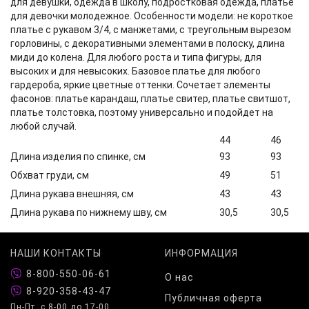
для девушки, одежда в школу, подростковая одежда, платье
для девочки молодежное. Особенности модели: не короткое
платье с рукавом 3/4, с манжетами, с треугольным вырезом
горловины, с декоративными элементами в полоску, длина
миди до колена. Для любого роста и типа фигуры, для
высоких и для невысоких. Базовое платье для любого
гардероба, яркие цветные оттенки. Сочетает элементы
фасонов: платье карандаш, платье свитер, платье свитшот,
платье толстовка, поэтому универсально и подойдет на
любой случай.
44
46
Длина изделия по спинке, см
93
93
Обхват груди, см
49
51
Длина рукава внешняя, см
43
43
Длина рукава по нижнему шву, см
30,5
30,5
НАШИ КОНТАКТЫ
ИНФОРМАЦИЯ
8-800-550-06-61
О нас
8-920-358-43-47
Публичная оферта
Пн-Пт. с 8-00 до 17-00