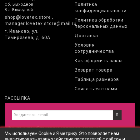
Политика
Сб. Выходной
Вс. Выходной
конфиденциальности
shop@lovetex.store ,
Политика обработки
manager.lovetex.store@mail.ru
персональных данных
г. Иваново, ул.
Доставка
Тимирязева, д. 60А
Условия
сотрудничества
Как оформить заказ
Возврат товара
Таблица размеров
Связаться с нами
РАССЫЛКА
Нажимая на кнопку «Подписаться», вы соглашаетесь с
политикой
Мы используем Cookie и Я.метрику. Это позволяет нам
конфиденциальности
и даете
согласие
на обработку персональных
анализировать взаимодействие посетителей с сайтом и