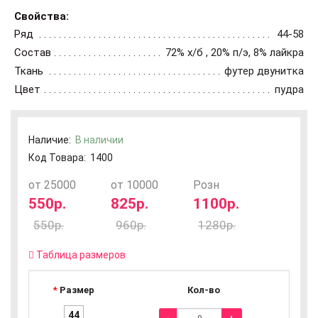
Свойства:
Ряд
44-58
Состав
72% х/б , 20% п/э, 8% лайкра
Ткань
футер двунитка
Цвет
пудра
Наличие:
В наличии
Код Товара:
1400
от 25000
от 10000
Розн
550р.
825р.
1100р.
550р.
960р.
1280р.
Таблица размеров
Размер
Кол-во
44