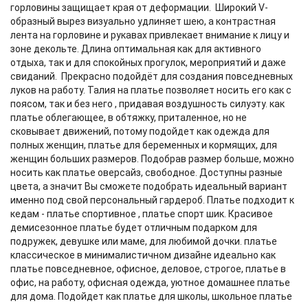
горловины защищает края от деформации. Широкий V-
образный вырез визуально удлиняет шею, а контрастная
лента на горловине и рукавах привлекает внимание к лицу и
зоне декольте. Длина оптимальная как для активного
отдыха, так и для спокойных прогулок, мероприятий и даже
свиданий. Прекрасно подойдёт для создания повседневных
луков на работу. Талия на платье позволяет носить его как с
поясом, так и без него , придавая воздушность силуэту. как
платье облегающее, в обтяжку, приталенное, но не
сковывает движений, потому подойдет как одежда для
полных женщин, платье для беременных и кормящих, для
женщин больших размеров. Подобрав размер больше, можно
носить как платье оверсайз, свободное. Доступны разные
цвета, а значит Вы сможете подобрать идеальный вариант
именно под свой персональный гардероб. Платье подходит к
кедам - платье спортивное , платье спорт шик. Красивое
демисезонное платье будет отличным подарком для
подружек, девушке или маме, для любимой дочки. платье
классическое в минималистичном дизайне идеально как
платье повседневное, офисное, деловое, строгое, платье в
офис, на работу, офисная одежда, уютное домашнее платье
для дома. Подойдет как платье для школы, школьное платье