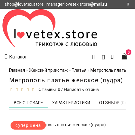
shop@lovetex.store , manager.lovetex.store@mail.ru
Регистрация
Авторизация
О НАС
0
Каталог
КОНТАКТЫ
О
Главная
Женский трикотаж
Платья
Метрополь платье же
ДОСТАВКЕ
Метрополь платье женское (пудра)
Отзывы: 0
Написать отзыв
/
ВСЕ О ТОВАРЕ
ХАРАКТЕРИСТИКИ
ОТЗЫВОВ (0)
супер цена