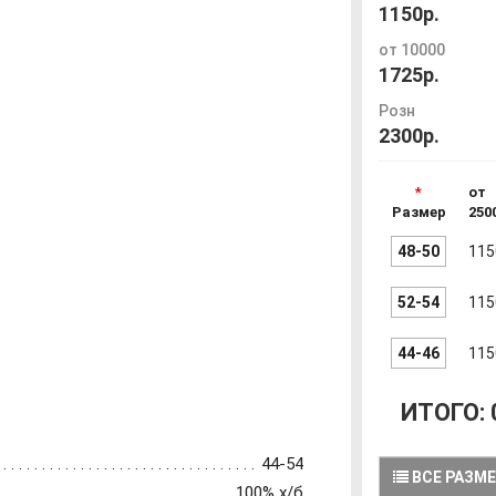
1150р.
от 10000
1725р.
Розн
2300р.
от
Размер
250
48-50
115
52-54
115
44-46
115
ИТОГО:
44-54
ВСЕ РАЗМ
100% х/б