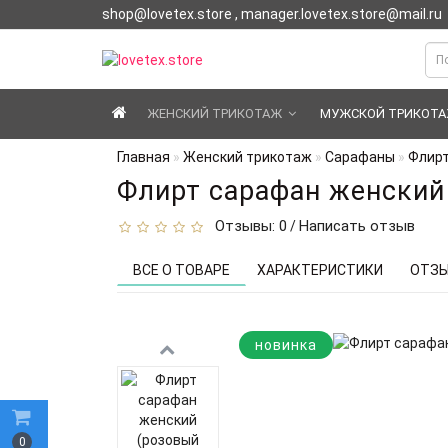
shop@lovetex.store , manager.lovetex.store@mail.ru
ЖЕНСКИЙ ТРИКОТАЖ
МУЖСКОЙ ТРИКОТ
Главная
Женский трикотаж
Сарафаны
Флирт
Флирт сарафан женский
Отзывы: 0
Написать отзыв
/
ВСЕ О ТОВАРЕ
ХАРАКТЕРИСТИКИ
ОТЗЫ
новинка
0