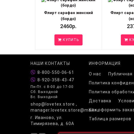
Флирт сарафан женский
Флирт сара
(бордо)
(к
2460р.
23
КУПИТЬ
КУ
НАШИ КОНТАКТЫ
ИНФОРМАЦИЯ
8-800-550-06-61
О нас
Публичная
8-920-358-43-47
Политика конфиде
Пн-Пт. с 8-00 до 17-00
Политика обработк
Сб. Выходной
Вс. Выходной
Доставка
Услови
shop@lovetex.store ,
Как оформить зака
manager.lovetex.store@mail.ru
г. Иваново, ул.
Таблица размеров
Тимирязева, д. 60А