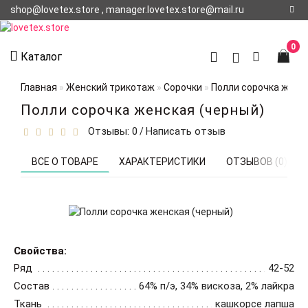
shop@lovetex.store , manager.lovetex.store@mail.ru
Регистрация
0
Каталог
Авторизация
Главная
Женский трикотаж
Сорочки
Полли сорочка женс
О НАС
Полли сорочка женская (черный)
Отзывы: 0
Написать отзыв
/
КОНТАКТЫ
О
ВСЕ О ТОВАРЕ
ХАРАКТЕРИСТИКИ
ОТЗЫВОВ (0)
ДОСТАВКЕ
Свойства:
Ряд
42-52
Состав
64% п/э, 34% вискоза, 2% лайкра
Ткань
кашкорсе лапша