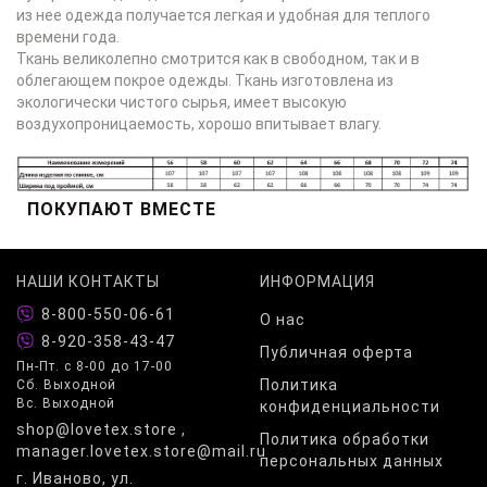
из нее одежда получается легкая и удобная для теплого
времени года.
Ткань великолепно смотрится как в свободном, так и в
облегающем покрое одежды. Ткань изготовлена из
экологически чистого сырья, имеет высокую
воздухопроницаемость, хорошо впитывает влагу.
ПОКУПАЮТ ВМЕСТЕ
НАШИ КОНТАКТЫ
ИНФОРМАЦИЯ
8-800-550-06-61
О нас
8-920-358-43-47
Публичная оферта
Пн-Пт. с 8-00 до 17-00
Политика
Сб. Выходной
Вс. Выходной
конфиденциальности
shop@lovetex.store ,
Политика обработки
manager.lovetex.store@mail.ru
персональных данных
г. Иваново, ул.