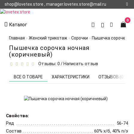
shop@lovetex.store , manager.lovetex.store@mail.ru
Регистрация
0
Каталог
Авторизация
Главная
Женский трикотаж
Сорочки
Пышечка сорочка но
О НАС
Пышечка сорочка ночная
(коричневый)
КОНТАКТЫ
Отзывы: 0
Написать отзыв
/
О
ДОСТАВКЕ
ВСЕ О ТОВАРЕ
ХАРАКТЕРИСТИКИ
ОТЗЫВОВ (0)
Свойства:
Ряд
56-74
Состав
60% х/б, 40% п/э