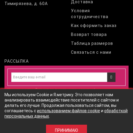
Доставка
Тимирязева, д. 60А
Условия
сотрудничества
Как оформить заказ
Возврат товара
Таблица размеров
Связаться с нами
РАССЫЛКА
Нажимая на кнопку «Подписаться», вы соглашаетесь с
политикой
Мы используем Cookie и Я.метрику. Это позволяет нам
конфиденциальности
и даете
согласие
на обработку персональных
анализировать взаимодействие посетителей с сайтом и
данных
согласно
политики обработки персональных данных
сайта
делать его лучше. Продолжая пользоваться сайтом, вы
соглашаетесь с
использованием файлов cookie
и
обработкой
персональных данных
.
© ИП Закирова Л.А.
ПРИНИМАЮ
1060р.
780р.
КУПИТЬ