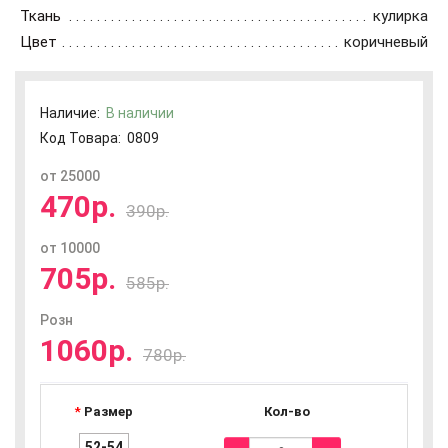
Ткань
кулирка
Цвет
коричневый
Наличие:
В наличии
Код Товара:
0809
от 25000
470р.
390р.
от 10000
705р.
585р.
Розн
1060р.
780р.
Размер
Кол-во
52-54