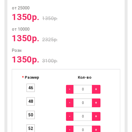
от 25000
1350р.
1350р.
от 10000
1350р.
2325р.
Розн
1350р.
3100р.
Размер
Кол-во
46
-
+
48
-
+
50
-
+
52
-
+