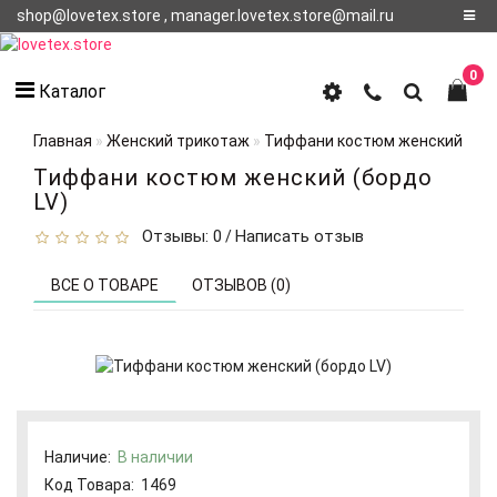
shop@lovetex.store , manager.lovetex.store@mail.ru
Регистрация
0
Каталог
Авторизация
Главная
Женский трикотаж
Тиффани костюм женский (бор
О НАС
Тиффани костюм женский (бордо
LV)
КОНТАКТЫ
Отзывы: 0
Написать отзыв
/
О
ДОСТАВКЕ
ВСЕ О ТОВАРЕ
ОТЗЫВОВ (0)
Наличие:
В наличии
Код Товара:
1469