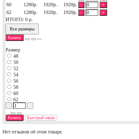
60
1280р.
1920р.
1920р.
-
+
62
1280р.
1920р.
1920р.
-
+
ИТОГО:
0
р.
Все размеры
Купить
Размер
48
50
52
54
56
58
60
62
Купить
Быстрый заказ
Нет отзывов об этом товаре.